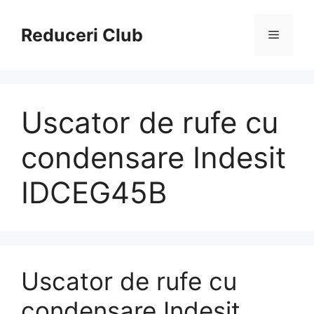
Sari
la
Reduceri Club
Meniu
conținut
Uscator de rufe cu
condensare Indesit
IDCEG45B
Uscator de rufe cu
condensare Indesit