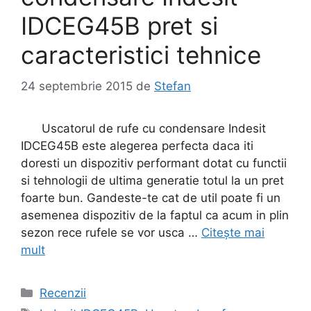
IDCEG45B pret si
caracteristici tehnice
24 septembrie 2015
de
Stefan
Uscatorul de rufe cu condensare Indesit
IDCEG45B este alegerea perfecta daca iti
doresti un dispozitiv performant dotat cu functii
si tehnologii de ultima generatie totul la un pret
foarte bun. Gandeste-te cat de util poate fi un
asemenea dispozitiv de la faptul ca acum in plin
sezon rece rufele se vor usca …
Citește mai
mult
Categorii
Recenzii
Etichete