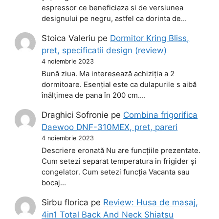
espressor ce beneficiaza si de versiunea
designului pe negru, astfel ca dorinta de…
Stoica Valeriu
pe
Dormitor Kring Bliss,
pret, specificatii design (review)
4 noiembrie 2023
Bună ziua. Ma interesează achiziția a 2
dormitoare. Esențial este ca dulapurile s aibă
înălțimea de pana în 200 cm.…
Draghici Sofronie
pe
Combina frigorifica
Daewoo DNF-310MEX, pret, pareri
4 noiembrie 2023
Descriere eronată Nu are funcțiile prezentate.
Cum setezi separat temperatura in frigider și
congelator. Cum setezi funcția Vacanta sau
bocaj…
Sirbu florica
pe
Review: Husa de masaj,
4in1 Total Back And Neck Shiatsu