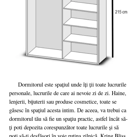
Dormitorul este spațiul unde îți ții toate lucrurile
personale, lucrurile de care ai nevoie zi de zi. Haine,
lenjerii, bijuterii sau produse cosmetice, toate se
găsesc în spațiul acesta intim. De aceea, va trebui ca
dormitorul tău să fie un spațiu practic, astfel încât să-
ți poti depozita corespunzător toate lucrurile și să
poți să-ți desfășori în voie rutina zilnică. Kring Bliss