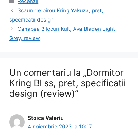
Categorii
Recenzii
Navigare
Scaun de birou Kring Yakuza, pret,
în
specificatii design
articole
Canapea 2 locuri Kult, Ava Bladen Light
Grey, review
Un comentariu la „Dormitor
Kring Bliss, pret, specificatii
design (review)”
Stoica Valeriu
4 noiembrie 2023 la 10:17