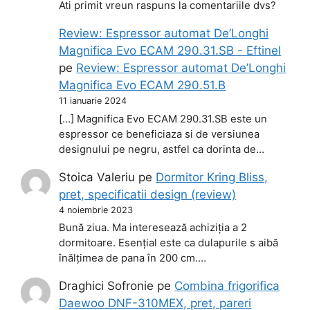
Ati primit vreun raspuns la comentariile dvs?
Review: Espressor automat De’Longhi
Magnifica Evo ECAM 290.31.SB - Eftinel
pe
Review: Espressor automat De’Longhi
Magnifica Evo ECAM 290.51.B
11 ianuarie 2024
[…] Magnifica Evo ECAM 290.31.SB este un
espressor ce beneficiaza si de versiunea
designului pe negru, astfel ca dorinta de…
Stoica Valeriu
pe
Dormitor Kring Bliss,
pret, specificatii design (review)
4 noiembrie 2023
Bună ziua. Ma interesează achiziția a 2
dormitoare. Esențial este ca dulapurile s aibă
înălțimea de pana în 200 cm.…
Draghici Sofronie
pe
Combina frigorifica
Daewoo DNF-310MEX, pret, pareri