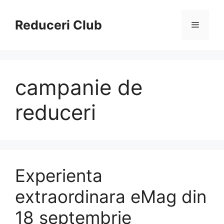
Sari
la
Reduceri Club
Meniu
conținut
campanie de
reduceri
Experienta
extraordinara eMag din
18 septembrie