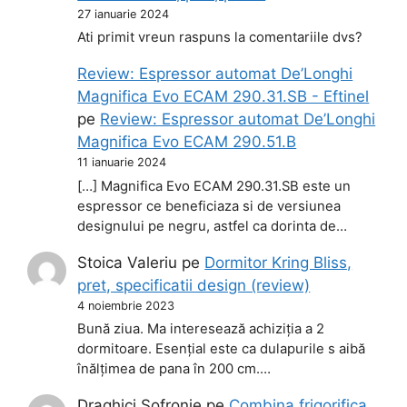
27 ianuarie 2024
Ati primit vreun raspuns la comentariile dvs?
Review: Espressor automat De’Longhi
Magnifica Evo ECAM 290.31.SB - Eftinel
pe
Review: Espressor automat De’Longhi
Magnifica Evo ECAM 290.51.B
11 ianuarie 2024
[…] Magnifica Evo ECAM 290.31.SB este un
espressor ce beneficiaza si de versiunea
designului pe negru, astfel ca dorinta de…
Stoica Valeriu
pe
Dormitor Kring Bliss,
pret, specificatii design (review)
4 noiembrie 2023
Bună ziua. Ma interesează achiziția a 2
dormitoare. Esențial este ca dulapurile s aibă
înălțimea de pana în 200 cm.…
Draghici Sofronie
pe
Combina frigorifica