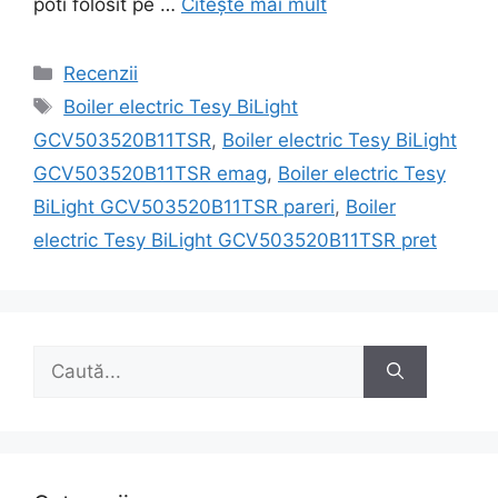
poti folosit pe …
Citește mai mult
Categorii
Recenzii
Etichete
Boiler electric Tesy BiLight
GCV503520B11TSR
,
Boiler electric Tesy BiLight
GCV503520B11TSR emag
,
Boiler electric Tesy
BiLight GCV503520B11TSR pareri
,
Boiler
electric Tesy BiLight GCV503520B11TSR pret
Caută
după: