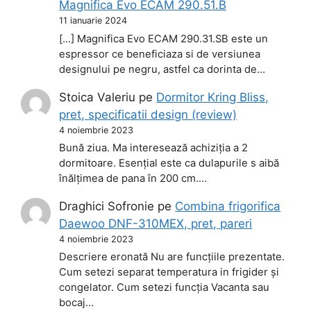
Magnifica Evo ECAM 290.51.B
11 ianuarie 2024
[…] Magnifica Evo ECAM 290.31.SB este un
espressor ce beneficiaza si de versiunea
designului pe negru, astfel ca dorinta de…
Stoica Valeriu
pe
Dormitor Kring Bliss,
pret, specificatii design (review)
4 noiembrie 2023
Bună ziua. Ma interesează achiziția a 2
dormitoare. Esențial este ca dulapurile s aibă
înălțimea de pana în 200 cm.…
Draghici Sofronie
pe
Combina frigorifica
Daewoo DNF-310MEX, pret, pareri
4 noiembrie 2023
Descriere eronată Nu are funcțiile prezentate.
Cum setezi separat temperatura in frigider și
congelator. Cum setezi funcția Vacanta sau
bocaj…