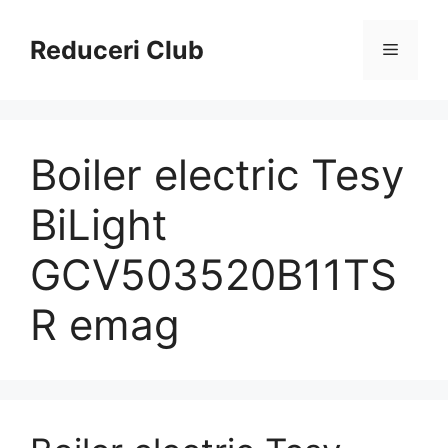
Sari
la
Reduceri Club
Meniu
conținut
Boiler electric Tesy
BiLight
GCV503520B11TS
R emag