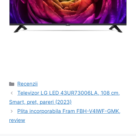
Categorii
Recenzii
Navigare
Televizor LG LED 43UR73006LA, 108 cm,
în
Smart, pret, pareri (2023)
articole
Plita incorporabila Fram FBH-V4IWF-GMK,
review