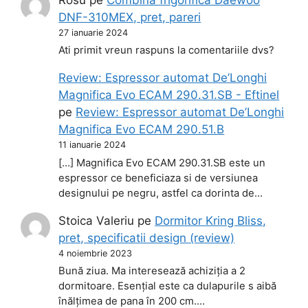
DNF-310MEX, pret, pareri
27 ianuarie 2024
Ati primit vreun raspuns la comentariile dvs?
Review: Espressor automat De’Longhi
Magnifica Evo ECAM 290.31.SB - Eftinel
pe
Review: Espressor automat De’Longhi
Magnifica Evo ECAM 290.51.B
11 ianuarie 2024
[…] Magnifica Evo ECAM 290.31.SB este un
espressor ce beneficiaza si de versiunea
designului pe negru, astfel ca dorinta de…
Stoica Valeriu
pe
Dormitor Kring Bliss,
pret, specificatii design (review)
4 noiembrie 2023
Bună ziua. Ma interesează achiziția a 2
dormitoare. Esențial este ca dulapurile s aibă
înălțimea de pana în 200 cm.…