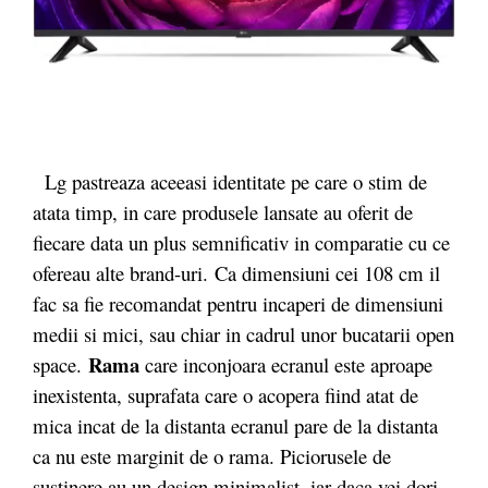
Lg pastreaza aceeasi identitate pe care o stim de
atata timp, in care produsele lansate au oferit de
fiecare data un plus semnificativ in comparatie cu ce
ofereau alte brand-uri. Ca dimensiuni cei 108 cm il
fac sa fie recomandat pentru incaperi de dimensiuni
medii si mici, sau chiar in cadrul unor bucatarii open
Rama
space.
care inconjoara ecranul este aproape
inexistenta, suprafata care o acopera fiind atat de
mica incat de la distanta ecranul pare de la distanta
ca nu este marginit de o rama. Piciorusele de
sustinere au un design minimalist, iar daca vei dori