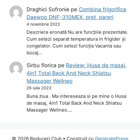
Draghici Sofronie
pe
Combina frigorifica
Daewoo DNF-310MEX, pret, pareri
4 noiembrie 2023
Descriere eronată Nu are funcțiile prezentate.
Cum setezi separat temperatura in frigider și
congelator. Cum setezi funcția Vacanta sau
bocaj…
Sirbu florica
pe
Review: Husa de masaj,
4in1 Total Back And Neck Shiatsu
Massager Wellneo
26 iulie 2023
Buna ziua . Ma intereseaza si pe mine o Husa
de masaj, 4in1 Total Back And Neck Shiatsu
Massager Wellneo.…
© 2026 Reduceri Club
• Construit cu
GeneratePress