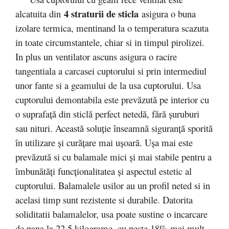
4 straturii de sticla
alcatuita din
asigura o buna
izolare termica, mentinand la o temperatura scazuta
in toate circumstantele, chiar si in timpul pirolizei.
In plus un ventilator ascuns asigura o racire
tangentiala a carcasei cuptorului si prin intermediul
unor fante si a geamului de la usa cuptorului. Usa
cuptorului demontabila este prevăzută pe interior cu
o suprafaţă din sticlă perfect netedă, fără şuruburi
sau nituri. Această soluţie înseamnă siguranţă sporită
în utilizare şi curăţare mai uşoară. Uşa mai este
prevăzută si cu balamale mici şi mai stabile pentru a
îmbunătăţi funcţionalitatea şi aspectul estetic al
cuptorului. Balamalele usilor au un profil neted si in
acelasi timp sunt rezistente si durabile. Datorita
soliditatii balamalelor, usa poate sustine o incarcare
de pana la 22,5 kilograme, cu peste 18% mai mult