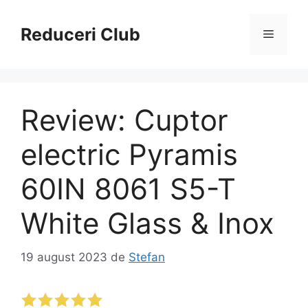
Sari
la
Reduceri Club
Meniu
conținut
Review: Cuptor
electric Pyramis
60IN 8061 S5-T
White Glass & Inox
19 august 2023
de
Stefan