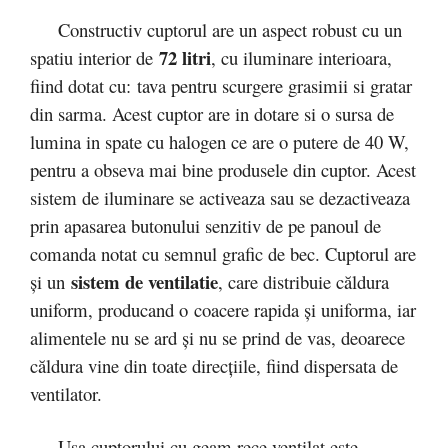
Constructiv cuptorul are un aspect robust cu un
72 litri
spatiu interior de
, cu iluminare interioara,
fiind dotat cu: tava pentru scurgere grasimii si gratar
din sarma. Acest cuptor are in dotare si o sursa de
lumina in spate cu halogen ce are o putere de 40 W,
pentru a obseva mai bine produsele din cuptor. Acest
sistem de iluminare se activeaza sau se dezactiveaza
prin apasarea butonului senzitiv de pe panoul de
comanda notat cu semnul grafic de bec. Cuptorul are
sistem de ventilatie
şi un
, care distribuie căldura
uniform, producand o coacere rapida şi uniforma, iar
alimentele nu se ard şi nu se prind de vas, deoarece
căldura vine din toate direcţiile, fiind dispersata de
ventilator.
Usa cuptorului cu geam rece ventilat este