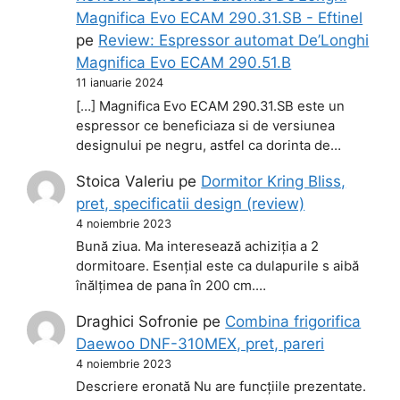
Magnifica Evo ECAM 290.31.SB - Eftinel
pe
Review: Espressor automat De’Longhi
Magnifica Evo ECAM 290.51.B
11 ianuarie 2024
[…] Magnifica Evo ECAM 290.31.SB este un
espressor ce beneficiaza si de versiunea
designului pe negru, astfel ca dorinta de…
Stoica Valeriu
pe
Dormitor Kring Bliss,
pret, specificatii design (review)
4 noiembrie 2023
Bună ziua. Ma interesează achiziția a 2
dormitoare. Esențial este ca dulapurile s aibă
înălțimea de pana în 200 cm.…
Draghici Sofronie
pe
Combina frigorifica
Daewoo DNF-310MEX, pret, pareri
4 noiembrie 2023
Descriere eronată Nu are funcțiile prezentate.