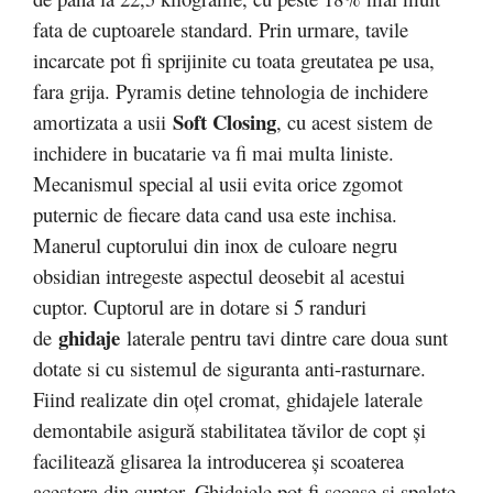
fata de cuptoarele standard. Prin urmare, tavile
incarcate pot fi sprijinite cu toata greutatea pe usa,
fara grija. Pyramis detine tehnologia de inchidere
Soft Closing
amortizata a usii
, cu acest sistem de
inchidere in bucatarie va fi mai multa liniste.
Mecanismul special al usii evita orice zgomot
puternic de fiecare data cand usa este inchisa.
Manerul cuptorului din inox de culoare negru
obsidian intregeste aspectul deosebit al acestui
cuptor. Cuptorul are in dotare si 5 randuri
ghidaje
de
laterale pentru tavi dintre care doua sunt
dotate si cu sistemul de siguranta anti-rasturnare.
Fiind realizate din oţel cromat, ghidajele laterale
demontabile asigură stabilitatea tăvilor de copt şi
facilitează glisarea la introducerea şi scoaterea
acestora din cuptor. Ghidajele pot fi scoase si spalate