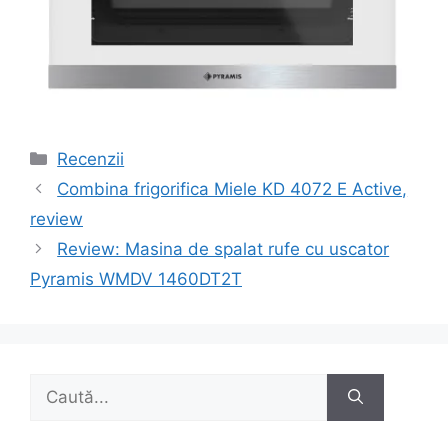
Categorii
Recenzii
Navigare
Combina frigorifica Miele KD 4072 E Active,
în
review
articole
Review: Masina de spalat rufe cu uscator
Pyramis WMDV 1460DT2T
Caută
după: