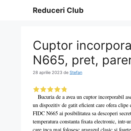
Sari
Reduceri Club
la
conținut
Cuptor incorpor
N665, pret, parer
28 aprilie 2023
de
Stefan
Bucuria de a avea un cuptor incorporabil a
un dispozitiv de gatit eficient care ofera clipe
FIDC N665 ai posibilitatea sa descoperi secret
temperatura constanta fixata electronic, intr-
care inca mai folosesc aragazul clasic si foart