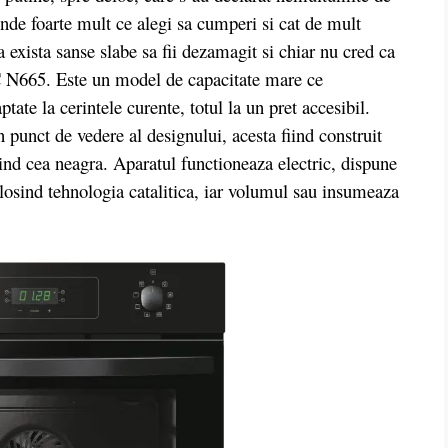
de foarte mult ce alegi sa cumperi si cat de mult
a exista sanse slabe sa fii dezamagit si chiar nu cred ca
DC N665. Este un model de capacitate mare ce
te la cerintele curente, totul la un pret accesibil.
n punct de vedere al designului, acesta fiind construit
iind cea neagra. Aparatul functioneaza electric, dispune
olosind tehnologia catalitica, iar volumul sau insumeaza