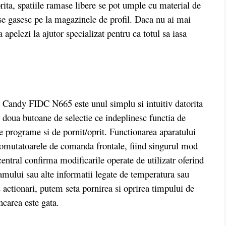
ita, spatiile ramase libere se pot umple cu material de
e gasesc pe la magazinele de profil. Daca nu ai mai
 apelezi la ajutor specializat pentru ca totul sa iasa
 Candy FIDC N665 este unul simplu si intuitiv datorita
doua butoane de selectie ce indeplinesc functia de
e programe si de pornit/oprit. Functionarea aparatului
 comutatoarele de comanda frontale, fiind singurul mod
central confirma modificarile operate de utilizatr oferind
amului sau alte informatii legate de temperatura sau
2 actionari, putem seta pornirea si oprirea timpului de
ncarea este gata.