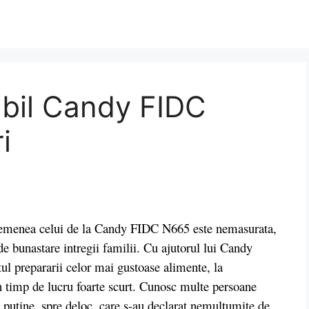
abil Candy FIDC
i
semenea celui de la Candy FIDC N665 este nemasurata,
 de bunastare intregii familii. Cu ajutorul lui Candy
ul prepararii celor mai gustoase alimente, la
un timp de lucru foarte scurt. Cunosc multe persoane
e putine, spre deloc, care s-au declarat nemultumite de