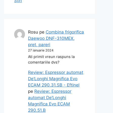
Stiri
Rosu
pe
Combina frigorifica
Daewoo DNF-310MEX,
pret, pareri
27 ianuarie 2024
Ati primit vreun raspuns la
comentariile dvs?
Review: Espressor automat
De’Longhi Magnifica Evo
ECAM 290.31.SB - Eftinel
pe
Review: Espressor
automat De’Longhi
Magnifica Evo ECAM
290.51.B