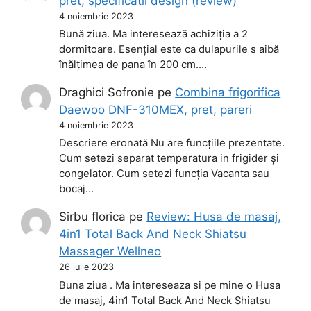
pret, specificatii design (review)
4 noiembrie 2023
Bună ziua. Ma interesează achiziția a 2
dormitoare. Esențial este ca dulapurile s aibă
înălțimea de pana în 200 cm.…
Draghici Sofronie
pe
Combina frigorifica
Daewoo DNF-310MEX, pret, pareri
4 noiembrie 2023
Descriere eronată Nu are funcțiile prezentate.
Cum setezi separat temperatura in frigider și
congelator. Cum setezi funcția Vacanta sau
bocaj…
Sirbu florica
pe
Review: Husa de masaj,
4in1 Total Back And Neck Shiatsu
Massager Wellneo
26 iulie 2023
Buna ziua . Ma intereseaza si pe mine o Husa
de masaj, 4in1 Total Back And Neck Shiatsu