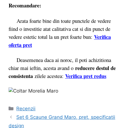
Recomandare:
Arata foarte bine din toate punctele de vedere
fiind o investitie atat calitativa cat si din punct de
Verifica
vedere estetic totul la un pret foarte bun:
oferta pret
Deasemenea daca ai noroc, il poti achizitiona
reducere destul de
chiar mai ieftin, acesta avand o
consistenta
Verifica pret redus
zilele acestea:
Categorii
Recenzii
Navigare
Set 6 Scaune Grand Maro, pret, specificatii
în
design