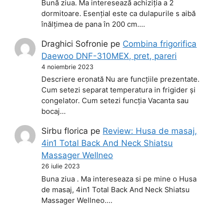
Bună ziua. Ma interesează achiziția a 2
dormitoare. Esențial este ca dulapurile s aibă
înălțimea de pana în 200 cm.…
Draghici Sofronie
pe
Combina frigorifica
Daewoo DNF-310MEX, pret, pareri
4 noiembrie 2023
Descriere eronată Nu are funcțiile prezentate.
Cum setezi separat temperatura in frigider și
congelator. Cum setezi funcția Vacanta sau
bocaj…
Sirbu florica
pe
Review: Husa de masaj,
4in1 Total Back And Neck Shiatsu
Massager Wellneo
26 iulie 2023
Buna ziua . Ma intereseaza si pe mine o Husa
de masaj, 4in1 Total Back And Neck Shiatsu
Massager Wellneo.…