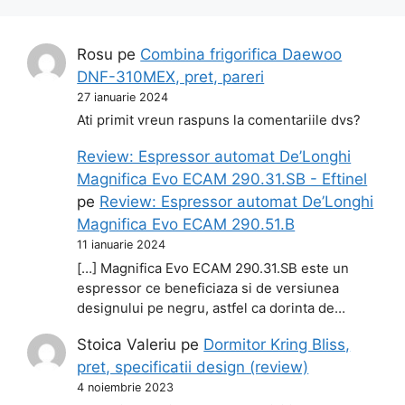
Rosu
pe
Combina frigorifica Daewoo
DNF-310MEX, pret, pareri
27 ianuarie 2024
Ati primit vreun raspuns la comentariile dvs?
Review: Espressor automat De’Longhi
Magnifica Evo ECAM 290.31.SB - Eftinel
pe
Review: Espressor automat De’Longhi
Magnifica Evo ECAM 290.51.B
11 ianuarie 2024
[…] Magnifica Evo ECAM 290.31.SB este un
espressor ce beneficiaza si de versiunea
designului pe negru, astfel ca dorinta de…
Stoica Valeriu
pe
Dormitor Kring Bliss,
pret, specificatii design (review)
4 noiembrie 2023