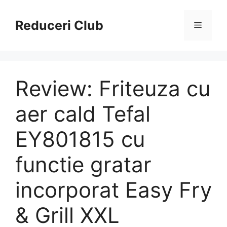
Sari
la
Reduceri Club
Meniu
conținut
Review: Friteuza cu
aer cald Tefal
EY801815 cu
functie gratar
incorporat Easy Fry
& Grill XXL