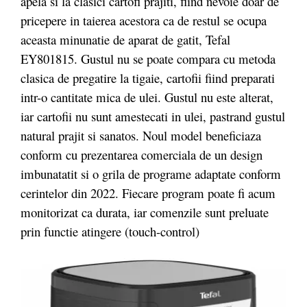
apela si la clasici cartofi prajiti, fiind nevoie doar de
pricepere in taierea acestora ca de restul se ocupa
aceasta minunatie de aparat de gatit, Tefal
EY801815. Gustul nu se poate compara cu metoda
clasica de pregatire la tigaie, cartofii fiind preparati
intr-o cantitate mica de ulei. Gustul nu este alterat,
iar cartofii nu sunt amestecati in ulei, pastrand gustul
natural prajit si sanatos. Noul model beneficiaza
conform cu prezentarea comerciala de un design
imbunatatit si o grila de programe adaptate conform
cerintelor din 2022. Fiecare program poate fi acum
monitorizat ca durata, iar comenzile sunt preluate
prin functie atingere (touch-control)