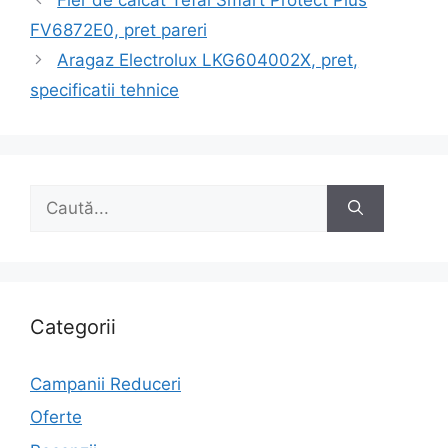
în
FV6872E0, pret pareri
articole
Aragaz Electrolux LKG604002X, pret,
specificatii tehnice
Caută
după:
Categorii
Campanii Reduceri
Oferte