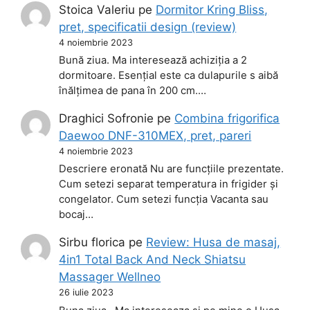
Stoica Valeriu
pe
Dormitor Kring Bliss,
pret, specificatii design (review)
4 noiembrie 2023
Bună ziua. Ma interesează achiziția a 2
dormitoare. Esențial este ca dulapurile s aibă
înălțimea de pana în 200 cm.…
Draghici Sofronie
pe
Combina frigorifica
Daewoo DNF-310MEX, pret, pareri
4 noiembrie 2023
Descriere eronată Nu are funcțiile prezentate.
Cum setezi separat temperatura in frigider și
congelator. Cum setezi funcția Vacanta sau
bocaj…
Sirbu florica
pe
Review: Husa de masaj,
4in1 Total Back And Neck Shiatsu
Massager Wellneo
26 iulie 2023