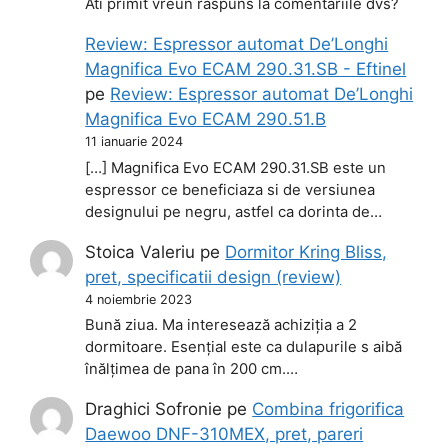
Ati primit vreun raspuns la comentariile dvs?
Review: Espressor automat De’Longhi
Magnifica Evo ECAM 290.31.SB - Eftinel
pe
Review: Espressor automat De’Longhi
Magnifica Evo ECAM 290.51.B
11 ianuarie 2024
[…] Magnifica Evo ECAM 290.31.SB este un
espressor ce beneficiaza si de versiunea
designului pe negru, astfel ca dorinta de…
Stoica Valeriu
pe
Dormitor Kring Bliss,
pret, specificatii design (review)
4 noiembrie 2023
Bună ziua. Ma interesează achiziția a 2
dormitoare. Esențial este ca dulapurile s aibă
înălțimea de pana în 200 cm.…
Draghici Sofronie
pe
Combina frigorifica
Daewoo DNF-310MEX, pret, pareri