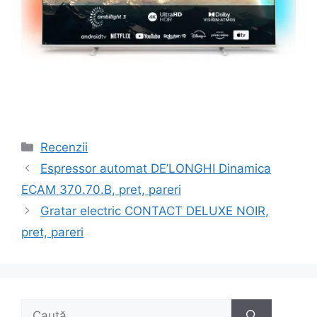
Categorii
Recenzii
Navigare
Espressor automat DE’LONGHI Dinamica
în
ECAM 370.70.B, pret, pareri
articole
Gratar electric CONTACT DELUXE NOIR,
pret, pareri
Caută