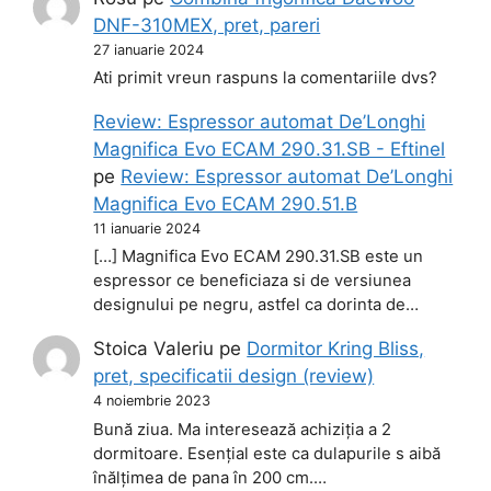
DNF-310MEX, pret, pareri
27 ianuarie 2024
Ati primit vreun raspuns la comentariile dvs?
Review: Espressor automat De’Longhi
Magnifica Evo ECAM 290.31.SB - Eftinel
pe
Review: Espressor automat De’Longhi
Magnifica Evo ECAM 290.51.B
11 ianuarie 2024
[…] Magnifica Evo ECAM 290.31.SB este un
espressor ce beneficiaza si de versiunea
designului pe negru, astfel ca dorinta de…
Stoica Valeriu
pe
Dormitor Kring Bliss,
pret, specificatii design (review)
4 noiembrie 2023
Bună ziua. Ma interesează achiziția a 2
dormitoare. Esențial este ca dulapurile s aibă
înălțimea de pana în 200 cm.…