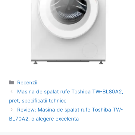
Categorii
Recenzii
Navigare
Masina de spalat rufe Toshiba TW-BL80A2,
în
pret, specificatii tehnice
articole
Review: Masina de spalat rufe Toshiba TW-
BL70A2, o alegere excelenta