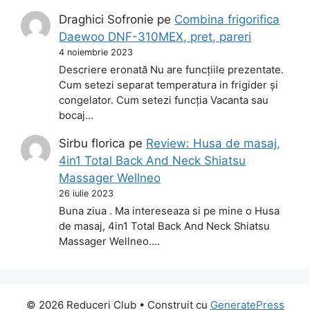
Draghici Sofronie
pe
Combina frigorifica
Daewoo DNF-310MEX, pret, pareri
4 noiembrie 2023
Descriere eronată Nu are funcțiile prezentate.
Cum setezi separat temperatura in frigider și
congelator. Cum setezi funcția Vacanta sau
bocaj…
Sirbu florica
pe
Review: Husa de masaj,
4in1 Total Back And Neck Shiatsu
Massager Wellneo
26 iulie 2023
Buna ziua . Ma intereseaza si pe mine o Husa
de masaj, 4in1 Total Back And Neck Shiatsu
Massager Wellneo.…
© 2026 Reduceri Club
• Construit cu
GeneratePress