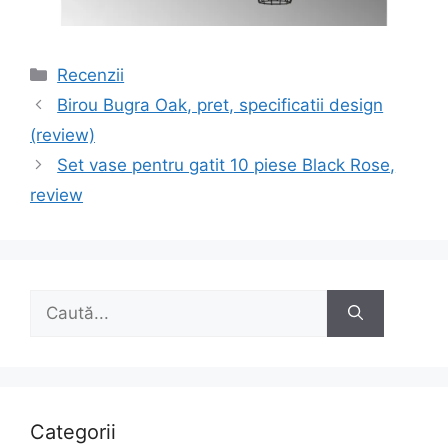
Categorii
Recenzii
Navigare
Birou Bugra Oak, pret, specificatii design
în
(review)
articole
Set vase pentru gatit 10 piese Black Rose,
review
Caută
după:
Categorii