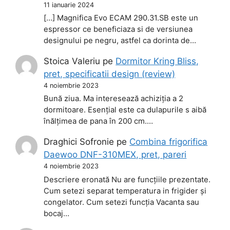
11 ianuarie 2024
[…] Magnifica Evo ECAM 290.31.SB este un
espressor ce beneficiaza si de versiunea
designului pe negru, astfel ca dorinta de…
Stoica Valeriu
pe
Dormitor Kring Bliss,
pret, specificatii design (review)
4 noiembrie 2023
Bună ziua. Ma interesează achiziția a 2
dormitoare. Esențial este ca dulapurile s aibă
înălțimea de pana în 200 cm.…
Draghici Sofronie
pe
Combina frigorifica
Daewoo DNF-310MEX, pret, pareri
4 noiembrie 2023
Descriere eronată Nu are funcțiile prezentate.
Cum setezi separat temperatura in frigider și
congelator. Cum setezi funcția Vacanta sau
bocaj…