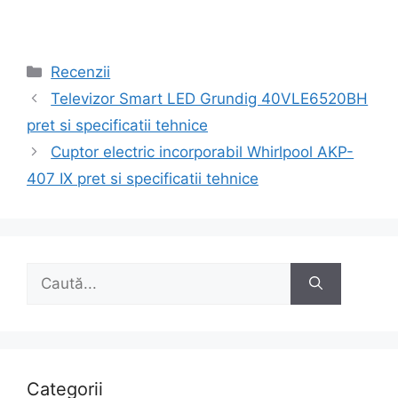
Categorii
Recenzii
Navigare
Televizor Smart LED Grundig 40VLE6520BH
în
pret si specificatii tehnice
articole
Cuptor electric incorporabil Whirlpool AKP-
407 IX pret si specificatii tehnice
Caută
după:
Categorii