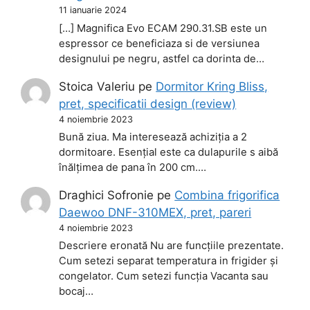
11 ianuarie 2024
[…] Magnifica Evo ECAM 290.31.SB este un
espressor ce beneficiaza si de versiunea
designului pe negru, astfel ca dorinta de…
Stoica Valeriu
pe
Dormitor Kring Bliss,
pret, specificatii design (review)
4 noiembrie 2023
Bună ziua. Ma interesează achiziția a 2
dormitoare. Esențial este ca dulapurile s aibă
înălțimea de pana în 200 cm.…
Draghici Sofronie
pe
Combina frigorifica
Daewoo DNF-310MEX, pret, pareri
4 noiembrie 2023
Descriere eronată Nu are funcțiile prezentate.
Cum setezi separat temperatura in frigider și
congelator. Cum setezi funcția Vacanta sau
bocaj…