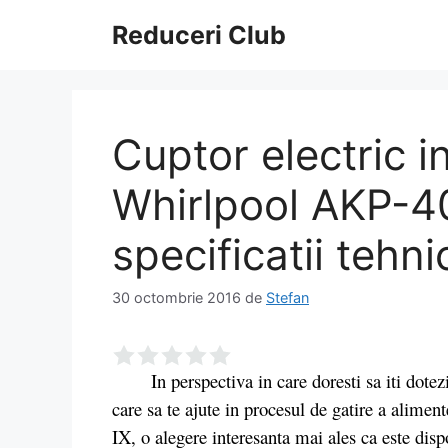
Sari
Reduceri Club
la
conținut
Cuptor electric i
Whirlpool AKP-40
specificatii tehni
30 octombrie 2016
de
Stefan
In perspectiva in care doresti sa iti dotezi 
care sa te ajute in procesul de gatire a alim
IX, o alegere interesanta mai ales ca este dispo