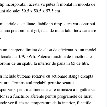
 tip incorporabil, acesta va putea fi montat in mobila de
uni ale sale: 59.5 x 59.5 x 57.5 cm.
riale de calitate, fiabile in timp, care vor contribui
ste una predominant gri, data de materialul inox care are
.
m energetic limitat de clasa de eficienta A, un model
entionala de 0.79 kWh. Puterea maxima de functionare
rbim de un spatiu la interior de pana in 65 de litri.
i include butoane rotative cu actionare stanga dreapta
eratura. Termostatul reglabil permite setarea
espunzator pentru alimentele care urmeaza a fi gatire sau
lor si a functiilor aferente pentru programele de lucru
de vor fi afisate temperatura de la interior, functiile