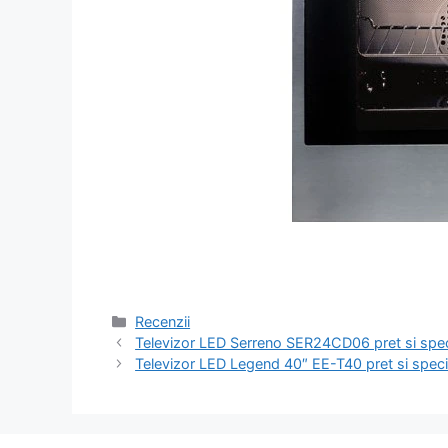
Categorii
Recenzii
Navigare
Televizor LED Serreno SER24CD06 pret si speci
în
Televizor LED Legend 40″ EE-T40 pret si specif
articole