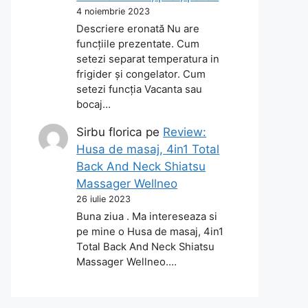
4 noiembrie 2023
Descriere eronată Nu are
funcțiile prezentate. Cum
setezi separat temperatura in
frigider și congelator. Cum
setezi funcția Vacanta sau
bocaj…
Sirbu florica
pe
Review:
Husa de masaj, 4in1 Total
Back And Neck Shiatsu
Massager Wellneo
26 iulie 2023
Buna ziua . Ma intereseaza si
pe mine o Husa de masaj, 4in1
Total Back And Neck Shiatsu
Massager Wellneo.…