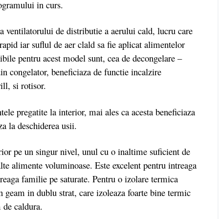
rogramului in curs.
ntilatorului de distributie a aerului cald, lucru care
apid iar suflul de aer clald sa fie aplicat alimentelor
nibile pentru acest model sunt, cea de decongelare –
in congelator, beneficiaza de functie incalzire
ll, si rotisor.
ntele pregatite la interior, mai ales ca acesta beneficiaza
za la deschiderea usii.
ior pe un singur nivel, unul cu o inaltime suficient de
 alte alimente voluminoase. Este excelent pentru intreaga
treaga familie pe saturate.
Pentru o izolare termica
n geam in dublu strat, care izoleaza foarte bine termic
m de caldura.