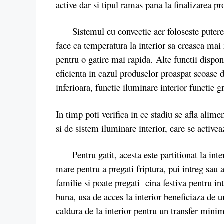
active dar si tipul ramas pana la finalizarea p
Sistemul cu convectie aer foloseste puterea ve
face ca temperatura la interior sa creasca mai r
pentru o gatire mai rapida. Alte functii dispo
eficienta in cazul produselor proaspat scoase d
inferioara, functie iluminare interior functie gri
In timp poti verifica in ce stadiu se afla alime
si de sistem iluminare interior, care se activea
Pentru gatit, acesta este partitionat la inter
mare pentru a pregati friptura, pui intreg sau
familie si poate pregati cina festiva pentru in
buna, usa de acces la interior beneficiaza de u
caldura de la interior pentru un transfer mini