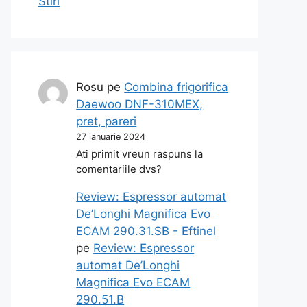
Stiri
Rosu
pe
Combina frigorifica
Daewoo DNF-310MEX,
pret, pareri
27 ianuarie 2024
Ati primit vreun raspuns la
comentariile dvs?
Review: Espressor automat
De’Longhi Magnifica Evo
ECAM 290.31.SB - Eftinel
pe
Review: Espressor
automat De’Longhi
Magnifica Evo ECAM
290.51.B