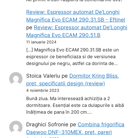
Review: Espressor automat De’Longhi
Magnifica Evo ECAM 290.31.SB - Eftinel
pe
Review: Espressor automat De’Longhi
Magnifica Evo ECAM 290.51.B
11 ianuarie 2024
[…] Magnifica Evo ECAM 290.31.SB este un
espressor ce beneficiaza si de versiunea
designului pe negru, astfel ca dorinta de…
Stoica Valeriu
pe
Dormitor Kring Bliss,
pret, specificatii design (review)
4 noiembrie 2023
Bună ziua. Ma interesează achiziția a 2
dormitoare. Esențial este ca dulapurile s aibă
înălțimea de pana în 200 cm.…
Draghici Sofronie
pe
Combina frigorifica
Daewoo DNF-310MEX, pret, pareri