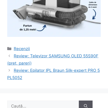
Categorii
Recenzii
Navigare
Review: Televizor SAMSUNG OLED 55S90F
în
(pret, pareri)
articole
Review: Epilator IPL Braun Silk-expert PRO 5
PL5052
Caută