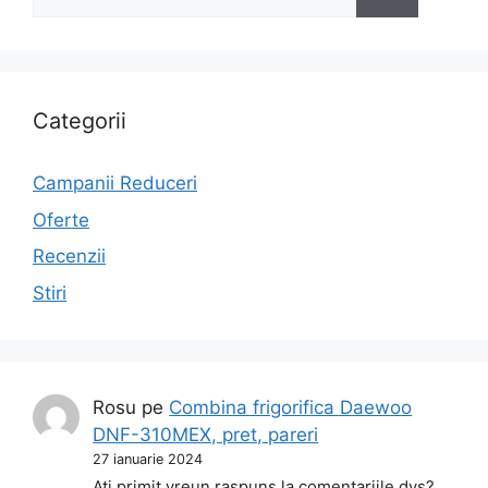
după:
Categorii
Campanii Reduceri
Oferte
Recenzii
Stiri
Rosu
pe
Combina frigorifica Daewoo
DNF-310MEX, pret, pareri
27 ianuarie 2024
Ati primit vreun raspuns la comentariile dvs?