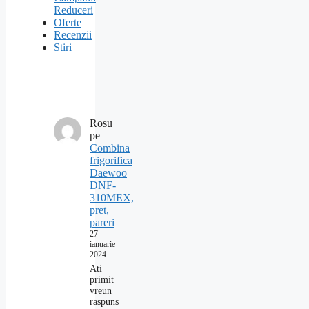
Reduceri
Oferte
Recenzii
Stiri
Rosu
pe
Combina
frigorifica
Daewoo
DNF-
310MEX,
pret,
pareri
27
ianuarie
2024
Ati
primit
vreun
raspuns