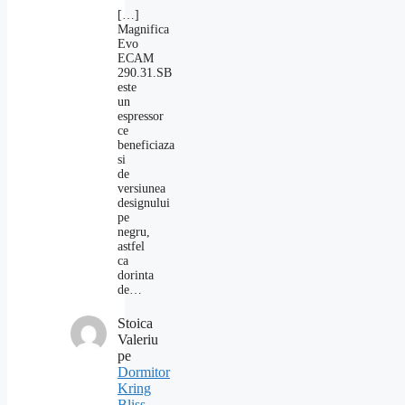
[…]
Magnifica
Evo
ECAM
290.31.SB
este
un
espressor
ce
beneficiaza
si
de
versiunea
designului
pe
negru,
astfel
ca
dorinta
de…
Stoica
Valeriu
pe
Dormitor
Kring
Bliss,