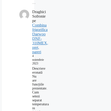
…
Draghici
Sofronie
pe
Combina
frigorifica
Daewoo
DNF-
310MEX,
pret,
pareri
4
noiembrie
2023
Descriere
eronată
Nu
are
funcțiile
prezentate.
Cum
setezi
separat
temperatura
in