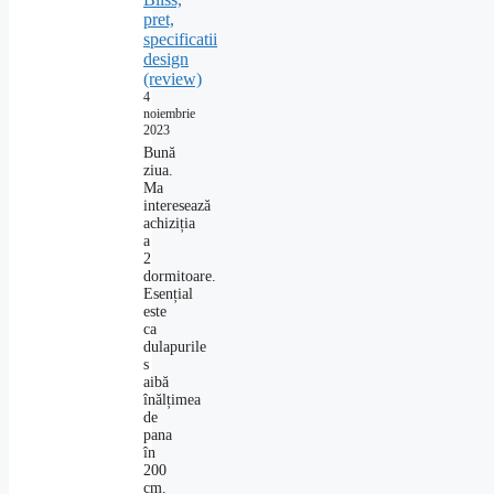
pret,
specificatii
design
(review)
4
noiembrie
2023
Bună
ziua.
Ma
interesează
achiziția
a
2
dormitoare.
Esențial
este
ca
dulapurile
s
aibă
înălțimea
de
pana
în
200
cm.