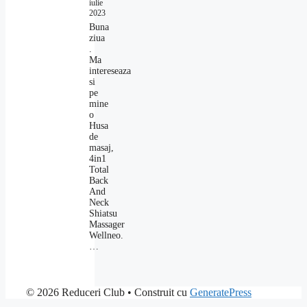
iulie
2023
Buna
ziua
.
Ma
intereseaza
si
pe
mine
o
Husa
de
masaj,
4in1
Total
Back
And
Neck
Shiatsu
Massager
Wellneo.
…
© 2026 Reduceri Club
• Construit cu
GeneratePress