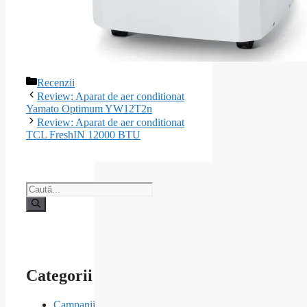
Categorii
Recenzii
Navigare
Review: Aparat de aer conditionat
în
Yamato Optimum YW12T2n
articole
Review: Aparat de aer conditionat
TCL FreshIN 12000 BTU
Caută
după:
Categorii
Campanii