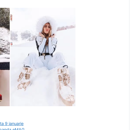
ta 9 ianuarie
comanda eMAG