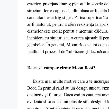
exterior, protejand intreg piciorul in zonele d
structura lor o captuseala din blana artificiala 
cand afara este frig si ger. Partea superioară a
ar fi nailonul, pentru a oferi rezistență la apă 
cizmelor este izolat pentru a menține căldur
închidere cu șireturi sau o curea ajustabilă pe
gambelor. În general, Moon Boots sunt conceput
facilitând procesul de îmbrăcare și dezbrăcare 
De ce sa cumpar cizme Moon Boot?
Exista mai multe motive care a te incurajeze
Boot. In primul rand au un design unicat, ciz
distinctiv și futurist. Daca esti in cautarea un
evidenta si sa aduca un plus de stil, designul 
anonimat. Sunt eficeinte la rece si atunci can