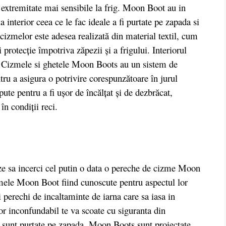
e extremitate mai sensibile la frig. Moon Boot au in
la interior ceea ce le fac ideale a fi purtate pe zapada si
 cizmelor este adesea realizată din material textil, cum
și protecție împotriva zăpezii și a frigului. Interiorul
a. Cizmele si ghetele Moon Boots au un sistem de
ntru a asigura o potrivire corespunzătoare în jurul
e pentru a fi ușor de încălțat și de dezbrăcat,
în condiții reci.
 sa incerci cel putin o data o pereche de cizme Moon
mele Moon Boot fiind cunoscute pentru aspectul lor
ei perechi de incaltaminte de iarna care sa iasa in
lor inconfundabil te va scoate cu siguranta din
d sunt purtate pe zapada. Moon Boots sunt proiectate