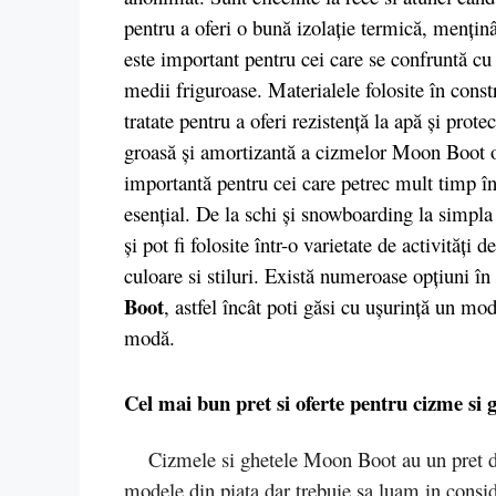
pentru a oferi o bună izolație termică, menținâ
este important pentru cei care se confruntă cu i
medii friguroase. Materialele folosite în constr
tratate pentru a oferi rezistență la apă și prote
groasă și amortizantă a cizmelor Moon Boot ofe
importantă pentru cei care petrec mult timp în p
esențial. De la schi și snowboarding la simpl
și pot fi folosite într-o varietate de activități
culoare si stiluri. Există numeroase opțiuni în 
Boot
, astfel încât poti găsi cu ușurință un mo
modă.
Cel mai bun pret si oferte pentru cizme si
Cizmele si ghetele Moon Boot au un pret des
modele din piata dar trebuie sa luam in cons