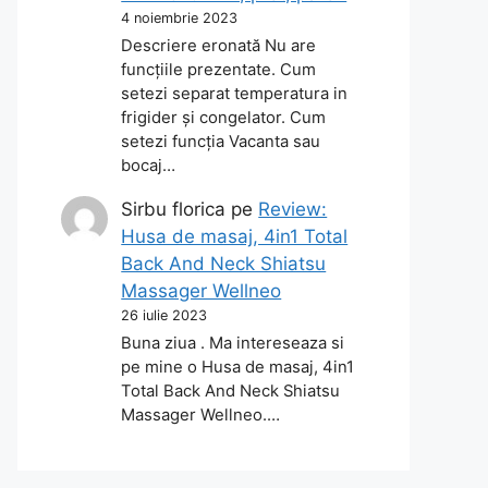
4 noiembrie 2023
Descriere eronată Nu are
funcțiile prezentate. Cum
setezi separat temperatura in
frigider și congelator. Cum
setezi funcția Vacanta sau
bocaj…
Sirbu florica
pe
Review:
Husa de masaj, 4in1 Total
Back And Neck Shiatsu
Massager Wellneo
26 iulie 2023
Buna ziua . Ma intereseaza si
pe mine o Husa de masaj, 4in1
Total Back And Neck Shiatsu
Massager Wellneo.…