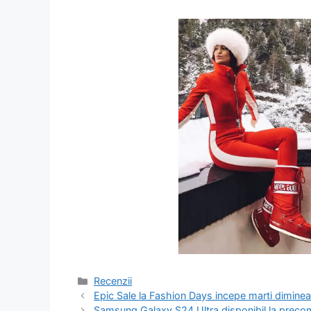
Categorii
Recenzii
Navigare
Epic Sale la Fashion Days incepe marti diminea
în
Samsung Galaxy S24 Ultra disponibil la pre