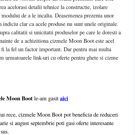
a acelorasi detalii tehnice la constructie, izolare
al modului de a le incalta. Deasemenea prezenta unor
un indiciu clar ca acele produse nu sunt unele originale.
pra calitatii si unicitatii produselor pe care le doresti a
i inainte de a achizitiona cizmele Moon Boot este acel
 fi la fel un factor important. Dar pentru mai multa
am urmatoarele link-uri cu oferte pentru ghete si cizme
mele Moon Boot
aici
le-am gasit
nului rece, cizmele Moon Boot pot beneficia de reduceri
uarie si august septembrie poti gasi oferte interesante
 sus.