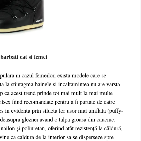
barbati cat si femei
ara in cazul femeilor, exista modele care se
ata la stintagma hainele si incaltamintea nu are varsta
mp ca acest trend prinde tot mai mult la mai multe
nisex fiind recomandate pentru a fi purtate de catre
es in evidenta prin silueta lor usor mai umflata (puffy-
l deasupra gleznei avand o talpa groasa din cauciuc.
ailon și poliuretan, oferind atât rezistență la căldură,
evine ca caldura de la interior sa se disperseze spre