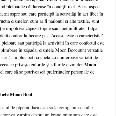
nd picioarele călduroase în condiții reci. Acest aspect
erni aspre sau care participă la activități în aer liber în
ucția cizmelor, cum ar fi nailonul și alte textile, sunt
cție împotriva zăpezii topite sau apei infiltrate. Talpa
ră confort la fiecare pas. Aceasta este o caracteristică
icioare sau participă la activități în care confortul este
a plimbare în zăpadă, cizmele Moon Boot sunt versatile
 de iarnă. In plus poti cocheta cu numeroase variatii de
Moon
ceea ce privește culorile și stilurile cizmelor
del care să se potrivească preferințelor personale de
 ghete Moon Boot
tul de piperat daca este sa le comparam cu alte
iderare ca vorbim despre un brand premium care este