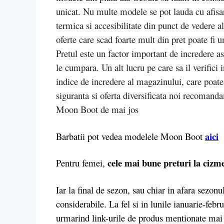
unicat. Nu multe modele se pot lauda cu afisare
termica si accesibilitate din punct de vedere 
oferte care scad foarte mult din pret poate fi 
Pretul este un factor important de incredere asu
le cumpara. Un alt lucru pe care sa il verific
indice de incredere al magazinului, care poate
siguranta si oferta diversificata noi recomand
Moon Boot de mai jos
aici
Barbatii pot vedea modelele Moon Boot
cele mai bune preturi la ciz
Pentru femei,
Iar la final de sezon, sau chiar in afara sezo
considerabile. La fel si in lunile ianuarie-febr
urmarind link-urile de produs mentionate mai