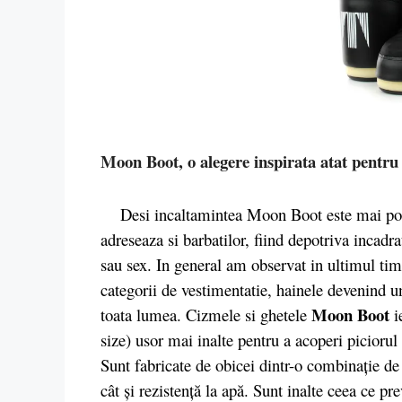
Moon Boot, o alegere inspirata atat pentru 
Desi incaltamintea Moon Boot este mai popul
adreseaza si barbatilor, fiind depotriva incadr
sau sex. In general am observat in ultimul ti
categorii de vestimentatie, hainele devenind u
Moon Boot
toata lumea. Cizmele si ghetele
i
size) usor mai inalte pentru a acoperi picioru
Sunt fabricate de obicei dintr-o combinație de n
cât și rezistență la apă. Sunt inalte ceea ce pr