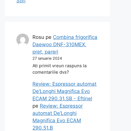
Stiri
Rosu
pe
Combina frigorifica
Daewoo DNF-310MEX,
pret, pareri
27 ianuarie 2024
Ati primit vreun raspuns la
comentariile dvs?
Review: Espressor automat
De’Longhi Magnifica Evo
ECAM 290.31.SB - Eftinel
pe
Review: Espressor
automat De’Longhi
Magnifica Evo ECAM
290.51.B