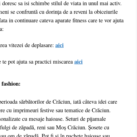
 doresc sa isi schimbe stilul de viata in unul mai activ.
eni se confruntă cu dorința de a reveni la obiceiurile
ata in continuare cateva aparate fitness care te vor ajuta
a:
aici
rea vitezei de deplasare:
aici
e te pot ajuta sa practici miscarea
 fashion:
rioada sărbătorilor de Crăciun, iată câteva idei care
vere cu imprimeuri festive sau tematice de Crăciun.
sonalizate cu mesaje haioase. Seturi de pijamale
fulgi de zăpadă, reni sau Moș Crăciun. Șosete cu
sau om de zăpadă. Pot fi și în pachete haioase sau