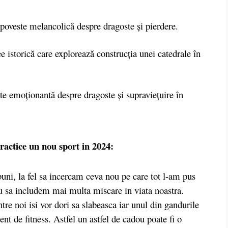
oveste melancolică despre dragoste și pierdere.
e istorică care explorează construcția unei catedrale în
e emoționantă despre dragoste și supraviețuire în
practice un nou sport in 2024:
i, la fel sa incercam ceva nou pe care tot l-am pus
nou sa includem mai multa miscare in viata noastra.
re noi isi vor dori sa slabeasca iar unul din gandurile
t de fitness. Astfel un astfel de cadou poate fi o