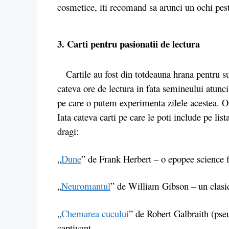
cosmetice, iti recomand sa arunci un ochi pest
3. Carti pentru pasionatii de lectura
Cartile au fost din totdeauna hrana pentru sufl
cateva ore de lectura in fata semineului atunci
pe care o putem experimenta zilele acestea. O 
Iata cateva carti pe care le poti include pe list
dragi:
„
Dune
” de Frank Herbert – o epopee science f
„
Neuromantul
” de William Gibson – un clasic
„
Chemarea cucului
” de Robert Galbraith (pse
captivant.