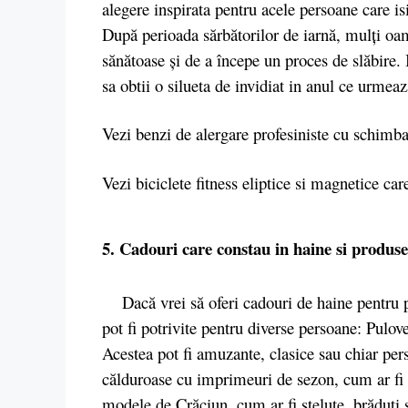
alegere inspirata pentru acele persoane care isi
După perioada sărbătorilor de iarnă, mulți oam
sănătoase și de a începe un proces de slăbire. I
sa obtii o silueta de invidiat in anul ce urmeaz
Vezi benzi de alergare profesiniste cu schimba
Vezi biciclete fitness eliptice si magnetice car
5. Cadouri care constau in haine si produse
Dacă vrei să oferi cadouri de haine pentru pe
pot fi potrivite pentru diverse persoane: Pulo
Acestea pot fi amuzante, clasice sau chiar per
călduroase cu imprimeuri de sezon, cum ar fi 
modele de Crăciun, cum ar fi stelute, brăduți 