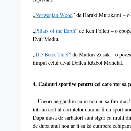
„
Norwegian Wood
” de Haruki Murakami – o p
„
Pillars of the Earth
” de Ken Follett – o epope
Evul Mediu.
„
The Book Thief
” de Markus Zusak – o povest
timpul celui de-al Doilea Război Mondial.
4. Cadouri sportive pentru cei care vor sa 
Uneori ne gandim ca in nou an sa fim mai bun
intr-un colt al dorintelor cum ar fi un sport 
Dupa masa de sarbatori sunt sigur ca multi dint
de dupa anul nou ar fi sa isi cumpere echipamen