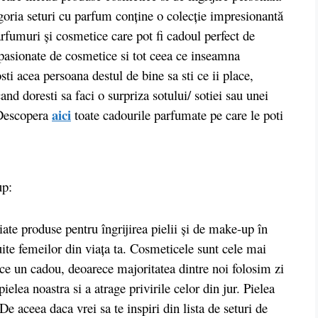
egoria seturi cu parfum conține o colecție impresionantă
rfumuri și cosmetice care pot fi cadoul perfect de
 pasionate de cosmetice si tot ceea ce inseamna
ti acea persoana destul de bine sa sti ce ii place,
cand doresti sa faci o surpriza sotului/ sotiei sau unei
aici
 Descopera
toate cadourile parfumate pe care le poti
up:
te produse pentru îngrijirea pielii și de make-up în
ite femeilor din viața ta. Cosmeticele sunt cele mai
ce un cadou, deoarece majoritatea dintre noi folosim zi
ielea noastra si a atrage privirile celor din jur. Pielea
 De aceea daca vrei sa te inspiri din lista de seturi de