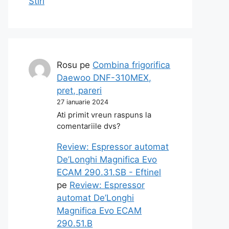
Stiri
Rosu
pe
Combina frigorifica
Daewoo DNF-310MEX,
pret, pareri
27 ianuarie 2024
Ati primit vreun raspuns la
comentariile dvs?
Review: Espressor automat
De’Longhi Magnifica Evo
ECAM 290.31.SB - Eftinel
pe
Review: Espressor
automat De’Longhi
Magnifica Evo ECAM
290.51.B