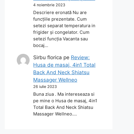
4 noiembrie 2023
Descriere eronată Nu are
funcțiile prezentate. Cum
setezi separat temperatura in
frigider și congelator. Cum
setezi funcția Vacanta sau
bocaj…
Sirbu florica
pe
Review:
Husa de masaj, 4in1 Total
Back And Neck Shiatsu
Massager Wellneo
26 iulie 2023
Buna ziua . Ma intereseaza si
pe mine o Husa de masaj, 4in1
Total Back And Neck Shiatsu
Massager Wellneo.…