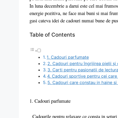
In luna decembrie a darui este cel mai frumos
energie pozitiva, ne face mai buni si mai frumos
gasi cateva idei de cadouri numai bune de pus 
Table of Contents
1. Cadouri parfumate
2. Cadouri pentru îngrijirea pielii ș
3. Carti pentru pasionatii de lectur
4. Cadouri sportive pentru cei care
5. Cadouri care constau in haine si
1. Cadouri parfumate
Cadourile pentru relaxare ce consta in seturi 