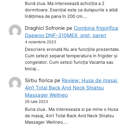
Bună ziua. Ma interesează achiziția a 2
dormitoare. Esențial este ca dulapurile s aibă
înălțimea de pana în 200 cm.…
Draghici Sofronie
pe
Combina frigorifica
Daewoo DNF-310MEX, pret, pareri
4 noiembrie 2023
Descriere eronată Nu are funcțiile prezentate.
Cum setezi separat temperatura in frigider și
congelator. Cum setezi funcția Vacanta sau
bocaj…
Sirbu florica
pe
Review: Husa de masaj,
4in1 Total Back And Neck Shiatsu
Massager Wellneo
26 iulie 2023
Buna ziua . Ma intereseaza si pe mine o Husa
de masaj, 4in1 Total Back And Neck Shiatsu
Massager Wellneo.…