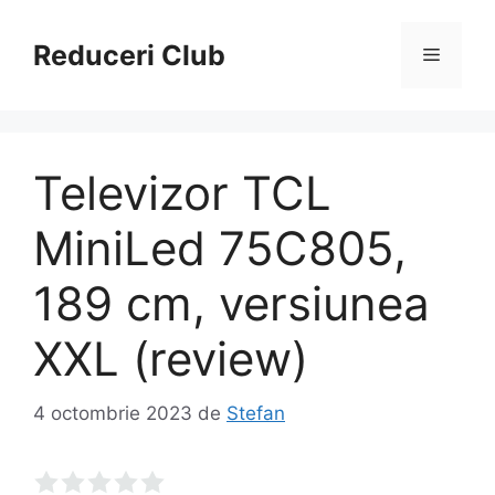
Sari
la
Reduceri Club
Meniu
conținut
Televizor TCL
MiniLed 75C805,
189 cm, versiunea
XXL (review)
4 octombrie 2023
de
Stefan