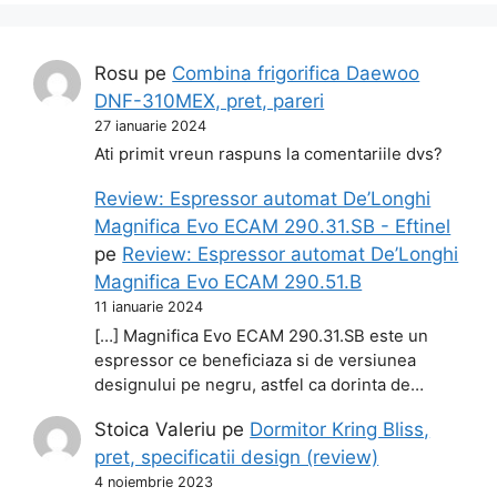
Rosu
pe
Combina frigorifica Daewoo
DNF-310MEX, pret, pareri
27 ianuarie 2024
Ati primit vreun raspuns la comentariile dvs?
Review: Espressor automat De’Longhi
Magnifica Evo ECAM 290.31.SB - Eftinel
pe
Review: Espressor automat De’Longhi
Magnifica Evo ECAM 290.51.B
11 ianuarie 2024
[…] Magnifica Evo ECAM 290.31.SB este un
espressor ce beneficiaza si de versiunea
designului pe negru, astfel ca dorinta de…
Stoica Valeriu
pe
Dormitor Kring Bliss,
pret, specificatii design (review)
4 noiembrie 2023