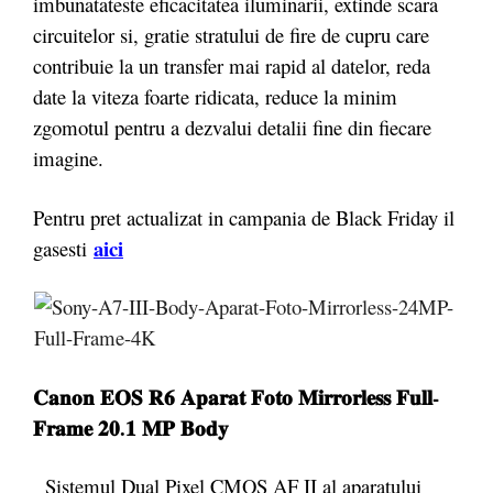
imbunatateste eficacitatea iluminarii, extinde scara
circuitelor si, gratie stratului de fire de cupru care
contribuie la un transfer mai rapid al datelor, reda
date la viteza foarte ridicata, reduce la minim
zgomotul pentru a dezvalui detalii fine din fiecare
imagine.
Pentru pret actualizat in campania de Black Friday il
aici
gasesti
𝐂𝐚𝐧𝐨𝐧 𝐄𝐎𝐒 𝐑𝟔 𝐀𝐩𝐚𝐫𝐚𝐭 𝐅𝐨𝐭𝐨 𝐌𝐢𝐫𝐫𝐨𝐫𝐥𝐞𝐬𝐬 𝐅𝐮𝐥𝐥-
𝐅𝐫𝐚𝐦𝐞 𝟐𝟎.𝟏 𝐌𝐏 𝐁𝐨𝐝𝐲
Sistemul Dual Pixel CMOS AF II al aparatului