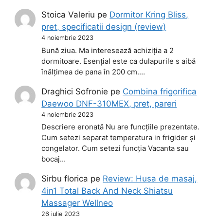
Stoica Valeriu
pe
Dormitor Kring Bliss,
pret, specificatii design (review)
4 noiembrie 2023
Bună ziua. Ma interesează achiziția a 2
dormitoare. Esențial este ca dulapurile s aibă
înălțimea de pana în 200 cm.…
Draghici Sofronie
pe
Combina frigorifica
Daewoo DNF-310MEX, pret, pareri
4 noiembrie 2023
Descriere eronată Nu are funcțiile prezentate.
Cum setezi separat temperatura in frigider și
congelator. Cum setezi funcția Vacanta sau
bocaj…
Sirbu florica
pe
Review: Husa de masaj,
4in1 Total Back And Neck Shiatsu
Massager Wellneo
26 iulie 2023