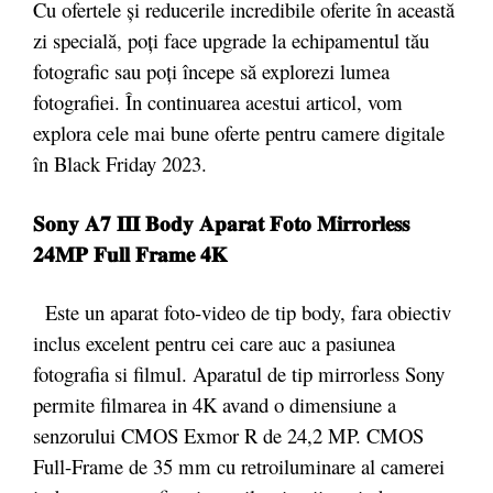
Cu ofertele și reducerile incredibile oferite în această
zi specială, poți face upgrade la echipamentul tău
fotografic sau poți începe să explorezi lumea
fotografiei. În continuarea acestui articol, vom
explora cele mai bune oferte pentru camere digitale
în Black Friday 2023.
𝐒𝐨𝐧𝐲 𝐀𝟕 𝐈𝐈𝐈 𝐁𝐨𝐝𝐲 𝐀𝐩𝐚𝐫𝐚𝐭 𝐅𝐨𝐭𝐨 𝐌𝐢𝐫𝐫𝐨𝐫𝐥𝐞𝐬𝐬
𝟐𝟒𝐌𝐏 𝐅𝐮𝐥𝐥 𝐅𝐫𝐚𝐦𝐞 𝟒𝐊
Este un aparat foto-video de tip body, fara obiectiv
inclus excelent pentru cei care auc a pasiunea
fotografia si filmul. Aparatul de tip mirrorless Sony
permite filmarea in 4K avand o dimensiune a
senzorului CMOS Exmor R de 24,2 MP. CMOS
Full-Frame de 35 mm cu retroiluminare al camerei