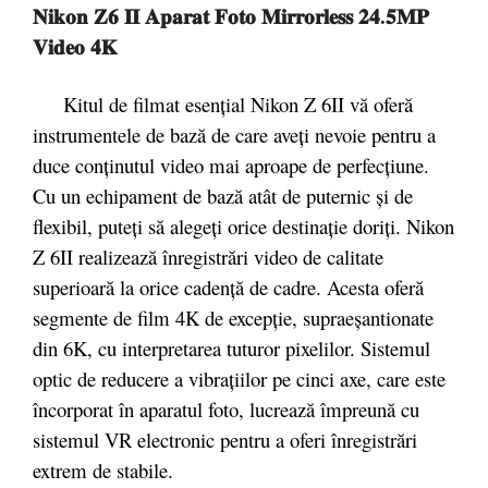
𝐍𝐢𝐤𝐨𝐧 𝐙𝟔 𝐈𝐈 𝐀𝐩𝐚𝐫𝐚𝐭 𝐅𝐨𝐭𝐨 𝐌𝐢𝐫𝐫𝐨𝐫𝐥𝐞𝐬𝐬 𝟐𝟒.𝟓𝐌𝐏
𝐕𝐢𝐝𝐞𝐨 𝟒𝐊
Kitul de filmat esențial Nikon Z 6II vă oferă
instrumentele de bază de care aveți nevoie pentru a
duce conținutul video mai aproape de perfecțiune.
Cu un echipament de bază atât de puternic și de
flexibil, puteți să alegeți orice destinație doriți. Nikon
Z 6II realizează înregistrări video de calitate
superioară la orice cadență de cadre. Acesta oferă
segmente de film 4K de excepție, supraeșantionate
din 6K, cu interpretarea tuturor pixelilor. Sistemul
optic de reducere a vibrațiilor pe cinci axe, care este
încorporat în aparatul foto, lucrează împreună cu
sistemul VR electronic pentru a oferi înregistrări
extrem de stabile.