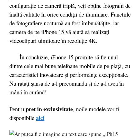
configurație de cameră triplă, veți obține fotografii de
înaltă calitate în orice condiții de iluminare. Funcțiile
de fotografiere nocturnă au fost îmbunătățite, iar
camera de pe iPhone 15 vă ajută să realizați
videoclipuri uimitoare în rezoluție 4K.
În concluzie, iPhone 15 promite să fie unul
dintre cele mai bune telefoane mobile de pe piață, cu
caracteristici inovatoare și performanțe excepționale.
Nu ratați șansa de a-l precomanda și de a-l avea în
mână în curând!
pret in exclusivitate
Pentru
, noile modele vor fi
aici
disponibile