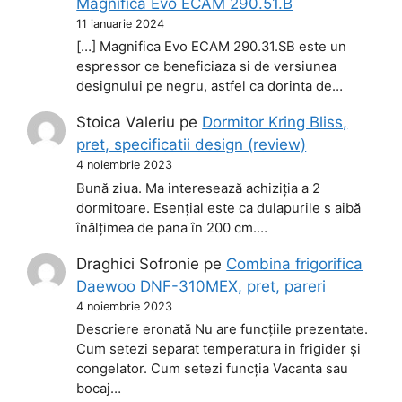
Magnifica Evo ECAM 290.51.B
11 ianuarie 2024
[…] Magnifica Evo ECAM 290.31.SB este un
espressor ce beneficiaza si de versiunea
designului pe negru, astfel ca dorinta de…
Stoica Valeriu
pe
Dormitor Kring Bliss,
pret, specificatii design (review)
4 noiembrie 2023
Bună ziua. Ma interesează achiziția a 2
dormitoare. Esențial este ca dulapurile s aibă
înălțimea de pana în 200 cm.…
Draghici Sofronie
pe
Combina frigorifica
Daewoo DNF-310MEX, pret, pareri
4 noiembrie 2023
Descriere eronată Nu are funcțiile prezentate.
Cum setezi separat temperatura in frigider și
congelator. Cum setezi funcția Vacanta sau
bocaj…