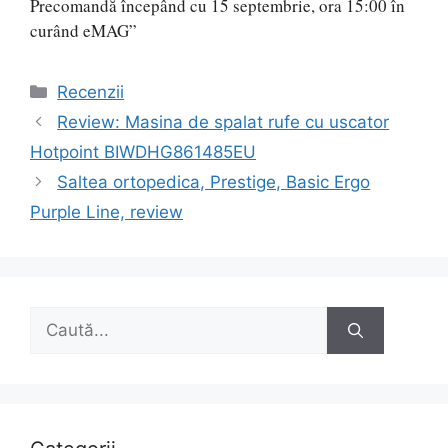
Categorii
Recenzii
Navigare
Review: Masina de spalat rufe cu uscator
în
Hotpoint BIWDHG861485EU
articole
Saltea ortopedica, Prestige, Basic Ergo
Purple Line, review
Caută
după: