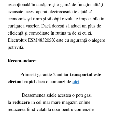
excepțională în curățare și o gamă de funcționalități
avansate, acest aparat electrocasnic te ajută să
economisești timp și să obții rezultate impecabile în
curățarea vaselor. Dacă dorești să aduci un plus de
eficiență și comoditate în rutina ta de zi cu zi,
Electrolux ESM48320SX este cu siguranță o alegere
potrivită.
Recomandare:
transportul este
Primesti garantie 2 ani iar
efectuat rapid
aici
daca o comanzi de
Deasemenea zilele acestea o poti gasi
reducere
la
in cel mai mare magazin online
reducerea fiind valabila doar pentru comenzile