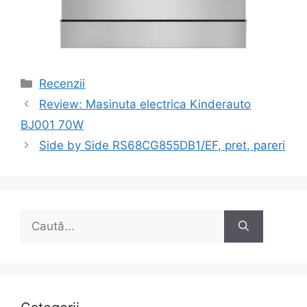
Categorii
Recenzii
Navigare
Review: Masinuta electrica Kinderauto
în
BJ001 70W
articole
Side by Side RS68CG855DB1/EF, pret, pareri
Caută
după: