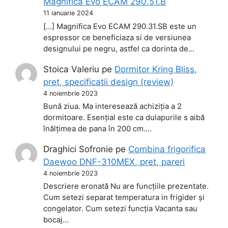
Magnifica Evo ECAM 290.51.B
11 ianuarie 2024
[…] Magnifica Evo ECAM 290.31.SB este un
espressor ce beneficiaza si de versiunea
designului pe negru, astfel ca dorinta de…
Stoica Valeriu
pe
Dormitor Kring Bliss,
pret, specificatii design (review)
4 noiembrie 2023
Bună ziua. Ma interesează achiziția a 2
dormitoare. Esențial este ca dulapurile s aibă
înălțimea de pana în 200 cm.…
Draghici Sofronie
pe
Combina frigorifica
Daewoo DNF-310MEX, pret, pareri
4 noiembrie 2023
Descriere eronată Nu are funcțiile prezentate.
Cum setezi separat temperatura in frigider și
congelator. Cum setezi funcția Vacanta sau
bocaj…