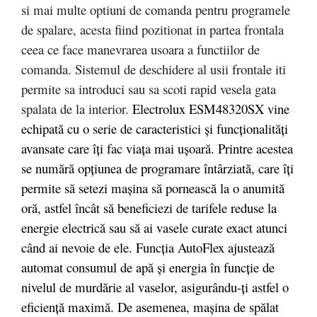
si mai multe optiuni de comanda pentru programele
de spalare, acesta fiind pozitionat in partea frontala
ceea ce face manevrarea usoara a functiilor de
comanda. Sistemul de deschidere al usii frontale iti
permite sa introduci sau sa scoti rapid vesela gata
spalata de la interior.
Electrolux ESM48320SX vine
echipată cu o serie de caracteristici și funcționalități
avansate care îți fac viața mai ușoară. Printre acestea
se numără opțiunea de programare întârziată, care îți
permite să setezi mașina să pornească la o anumită
oră, astfel încât să beneficiezi de tarifele reduse la
energie electrică sau să ai vasele curate exact atunci
când ai nevoie de ele. Funcția AutoFlex ajustează
automat consumul de apă și energia în funcție de
nivelul de murdărie al vaselor, asigurându-ți astfel o
eficiență maximă. De asemenea, mașina de spălat