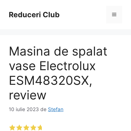
Sari
la
Reduceri Club
Meniu
conținut
Masina de spalat
vase Electrolux
ESM48320SX,
review
10 iulie 2023
de
Stefan