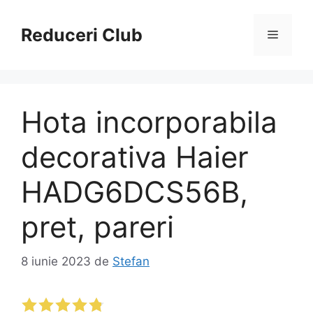
Sari
la
Reduceri Club
Meniu
conținut
Hota incorporabila
decorativa Haier
HADG6DCS56B,
pret, pareri
8 iunie 2023
de
Stefan