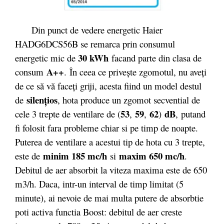
Din punct de vedere energetic Haier
HADG6DCS56B se remarca prin consumul
30 kWh
energetic mic de
facand parte din clasa de
A++
consum
. În ceea ce priveşte zgomotul, nu aveţi
de ce să vă faceţi griji, acesta fiind un model destul
silenţios
de
, hota produce un zgomot secvential de
53
59
62
dB
cele 3 trepte de ventilare de (
,
,
)
,
putand
fi folosit fara probleme chiar si pe timp de noapte.
Puterea de ventilare a acestui tip de hota cu 3 trepte,
minim 185 mc/h
maxim 650 mc/h
este de
si
.
Debitul de aer absorbit la viteza maxima este de 650
m3/h. Daca, intr-un interval de timp limitat (5
minute), ai nevoie de mai multa putere de absorbtie
poti activa functia Boost: debitul de aer creste