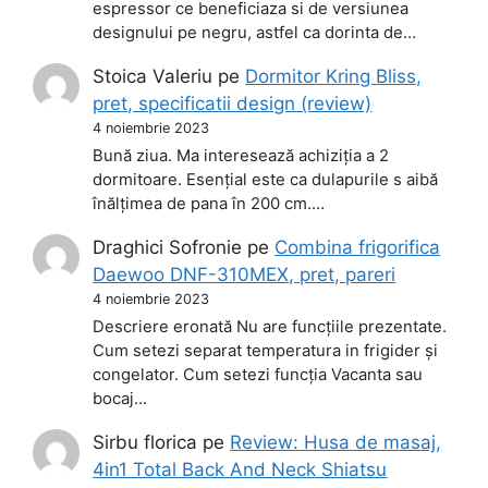
espressor ce beneficiaza si de versiunea
designului pe negru, astfel ca dorinta de…
Stoica Valeriu
pe
Dormitor Kring Bliss,
pret, specificatii design (review)
4 noiembrie 2023
Bună ziua. Ma interesează achiziția a 2
dormitoare. Esențial este ca dulapurile s aibă
înălțimea de pana în 200 cm.…
Draghici Sofronie
pe
Combina frigorifica
Daewoo DNF-310MEX, pret, pareri
4 noiembrie 2023
Descriere eronată Nu are funcțiile prezentate.
Cum setezi separat temperatura in frigider și
congelator. Cum setezi funcția Vacanta sau
bocaj…
Sirbu florica
pe
Review: Husa de masaj,
4in1 Total Back And Neck Shiatsu