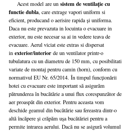
sistem de ventilaţie cu
Acest model are un
functie dubla
, care extrage vapori uniform si
eficient, producand o aerisire rapida şi uniforma.
Daca nu este prevazuta in locuinta o evacuare in
exterior, nu este necesar sa ai in vedere teava de
evacuare.
Aerul viciat este extras si dispersat
exterior/interior
in
de un ventilator printr-o
tubulatura cu un diametru de 150 mm, cu posibilitati
variate de montaj pentru camin (horn), conform cu
normativul EU Nr. 65/2014. În timpul funcţionării
hotei cu evacuare este important să asigurăm
pătrunderea în bucătărie a unui flux corespunzător de
aer proaspăt din exterior. Pentru aceasta vom
deschide geamul din bucătărie sau fereastra dintr-o
altă încăpere şi crăpăm uşa bucătăriei pentru a
permite intrarea aerului. Dacă nu se asigură volumul