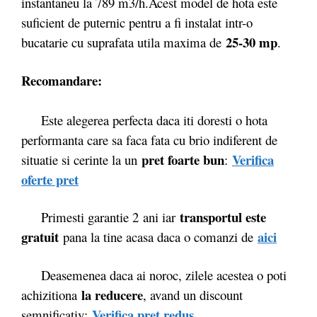
instantaneu la 789 m3/h.
Acest model de hota este
suficient de puternic pentru a fi instalat intr-o
25-30 mp
bucatarie cu suprafata utila maxima de
.
Recomandare:
Este alegerea perfecta daca iti doresti o hota
performanta care sa faca fata cu brio indiferent de
pret foarte bun
Verifica
situatie si cerinte la un
:
oferte pret
transportul este
Primesti garantie 2
ani iar
gratuit
aici
pana la tine acasa daca o comanzi de
Deasemenea daca ai noroc, zilele acestea o poti
la reducere
achizitiona
, avand un discount
Verifica pret redus
semnificativ: