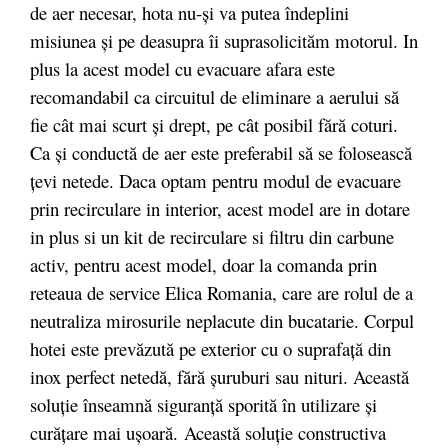
de aer necesar, hota nu-şi va putea îndeplini
misiunea şi pe deasupra îi suprasolicităm motorul. In
plus la acest model cu evacuare afara este
recomandabil ca circuitul de eliminare a aerului să
fie cât mai scurt şi drept, pe cât posibil fără coturi.
Ca şi conductă de aer este preferabil să se folosească
ţevi netede. Daca optam pentru modul de evacuare
prin recirculare in interior, acest model are in dotare
in plus si un kit de recirculare si filtru din carbune
activ, pentru acest model, doar la comanda prin
reteaua de service Elica Romania, care are rolul de a
neutraliza mirosurile neplacute din bucatarie. Corpul
hotei este prevăzută pe exterior cu o suprafaţă din
inox perfect netedă, fără şuruburi sau nituri. Această
soluţie înseamnă siguranţă sporită în utilizare şi
curăţare mai uşoară. Această soluţie constructiva