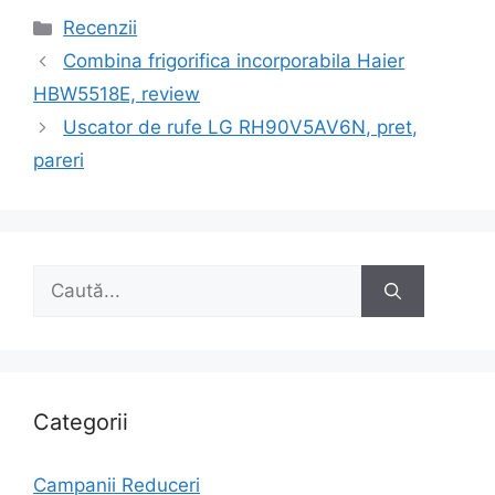
Categorii
Recenzii
Navigare
Combina frigorifica incorporabila Haier
în
HBW5518E, review
articole
Uscator de rufe LG RH90V5AV6N, pret,
pareri
Caută
după:
Categorii
Campanii Reduceri