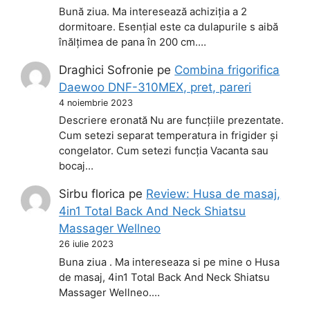
Bună ziua. Ma interesează achiziția a 2
dormitoare. Esențial este ca dulapurile s aibă
înălțimea de pana în 200 cm.…
Draghici Sofronie
pe
Combina frigorifica
Daewoo DNF-310MEX, pret, pareri
4 noiembrie 2023
Descriere eronată Nu are funcțiile prezentate.
Cum setezi separat temperatura in frigider și
congelator. Cum setezi funcția Vacanta sau
bocaj…
Sirbu florica
pe
Review: Husa de masaj,
4in1 Total Back And Neck Shiatsu
Massager Wellneo
26 iulie 2023
Buna ziua . Ma intereseaza si pe mine o Husa
de masaj, 4in1 Total Back And Neck Shiatsu
Massager Wellneo.…