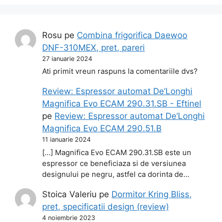
Rosu
pe
Combina frigorifica Daewoo
DNF-310MEX, pret, pareri
27 ianuarie 2024
Ati primit vreun raspuns la comentariile dvs?
Review: Espressor automat De’Longhi
Magnifica Evo ECAM 290.31.SB - Eftinel
pe
Review: Espressor automat De’Longhi
Magnifica Evo ECAM 290.51.B
11 ianuarie 2024
[…] Magnifica Evo ECAM 290.31.SB este un
espressor ce beneficiaza si de versiunea
designului pe negru, astfel ca dorinta de…
Stoica Valeriu
pe
Dormitor Kring Bliss,
pret, specificatii design (review)
4 noiembrie 2023