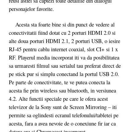
reusi astfel sa captezi toate detaliile din dialogul
personajelor favorite.
Acesta sta foarte bine si din punct de vedere al
conectivitatii fiind dotat cu 2 porturi HDMI 2.0 si
alte doua porturi HDMI 2.1, 2 porturi USB, o iesire
RJ-45 pentru cablu internet coaxial, slot CI+ si 1 x
RF. Playerul media incorporat iti va da posibilitatea
sa urmaresti filmul sau serialul tau preferat direct de
pe stick pur si simplu conectand la portul USB 2.0.
Pe parte de conectivitate, te ve putea conecta la
acesta fie prin wireless sau bluetooth, in versiunea
4.2. Alte functii speciale pe care le ofera acest
televizor de la Sony sunt de Screen Mirroring – iti
permite sa oglindesti ecranul telefonului/tabletei pe
acesta, fara a avea nevoie de o conexiune fir iar ca
dotare are si Chromecast incorporat.