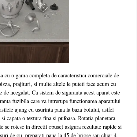
sa cu o gama completa de caracteristici comerciale de
zza, prajituri, si multe altele le puteti face acum cu
te de neegalat. Ca sistem de siguranta acest aparat este
ranta fuzibila care va intrerupe functionarea aparatului
silele ajung cu usurinta pana la baza bolului, astfel
si capata o textura fina si pufoasa. Rotatia planetara
ie se rotesc in directii opuse) asigura rezultate rapide si
suri de ou, preparati pana la 45 de briose sau chiar 4