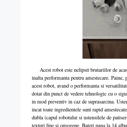
Acest robot este nelipsit brutariilor de aca
inalta performanta pentru amestecare. Paine, pi
acest robot, avand o performanta si versatilita
dotat din punct de vedere tehnologic cu o sigu
in mod preventiv in caz de suprasarcina. Usten
incat toate ingredientele sunt rapid amestecate 
dubla (capul robotului si ustensilele de patiser
texturi fine si omogene. Bateti pana la 14 albu