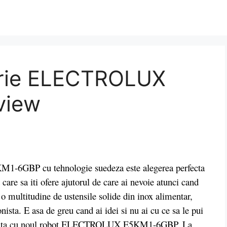
arie ELECTROLUX
view
GBP cu tehnologie suedeza este alegerea perfecta
care sa iti ofere ajutorul de care ai nevoie atunci cand
 o multitudine de ustensile solide din inox alimentar,
nista. E asa de greu cand ai idei si nu ai cu ce sa le pui
al odata cu noul robot ELECTROLUX E5KM1-6GBP. La