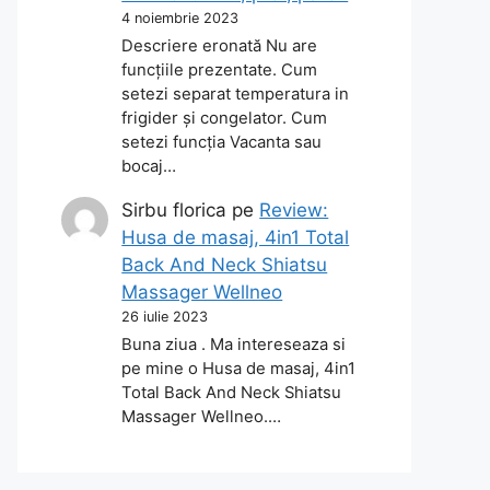
4 noiembrie 2023
Descriere eronată Nu are
funcțiile prezentate. Cum
setezi separat temperatura in
frigider și congelator. Cum
setezi funcția Vacanta sau
bocaj…
Sirbu florica
pe
Review:
Husa de masaj, 4in1 Total
Back And Neck Shiatsu
Massager Wellneo
26 iulie 2023
Buna ziua . Ma intereseaza si
pe mine o Husa de masaj, 4in1
Total Back And Neck Shiatsu
Massager Wellneo.…