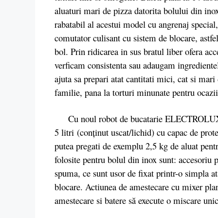
aluaturi mari de pizza datorita bolului din ino
rabatabil al acestui model cu angrenaj special, 
comutator culisant cu sistem de blocare, astfe
bol. Prin ridicarea in sus bratul liber ofera ac
verficam consistenta sau adaugam ingredientele
ajuta sa prepari atat cantitati mici, cat si mar
familie, pana la torturi minunate pentru ocazii
Cu noul robot de bucatarie ELECTROLUX E
5 litri
(conţinut uscat/lichid) cu capac de prot
putea pregati de exemplu 2,5 kg de aluat pentr
folosite pentru bolul din inox sunt: accesoriu 
spuma, ce sunt usor de fixat printr-o simpla at
blocare. Actiunea de amestecare cu mixer plan
amestecare si batere să execute o miscare unică