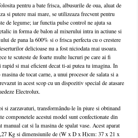
osita pentru a bate frisca, albusurile de oua, aluat de
eza si putere mai mare, se utilizeaza frecvent pentru
te de legume; iar functia pulse control ne ajuta sa
alic in forma de balon al mixerului intra in actiune si
ului de pana la 600% si o frisca perfecta cu o crestere
serturilor delicioase nu a fost niciodata mai usoara.
ce te scuteste de foarte multe lucruri pe care ai fi
 rapid si mai eficient decat ti-ai putea tu imagina. In
 masina de tocat carne, a unui procesor de salata si a
prevazut in acest scop cu un dispozitiv special de atasare
 suedeze Electrolux.
si zarzavaturi, transformându-le în piure si obtinand
ate componetele acestui model sunt confectionate din
tat manual cat si la masina de spalat vase. Acest aparat
 9,27 Kg si dimensiunile de (W x D x H)cm: 37 x 21 x