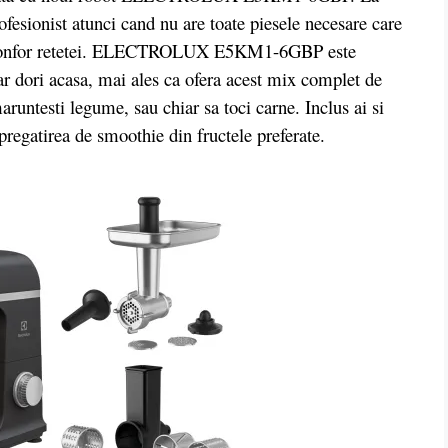
ofesionist atunci cand nu are toate piesele necesare care
ele confor retetei. ELECTROLUX E5KM1-6GBP este
-ar dori acasa, mai ales ca ofera acest mix complet de
maruntesti legume, sau chiar sa toci carne. Inclus ai si
 pregatirea de smoothie din fructele preferate.