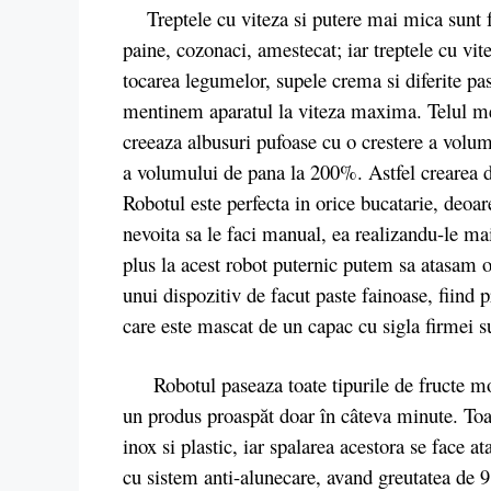
Treptele cu viteza si putere mai mica sunt fol
paine, cozonaci, amestecat; iar treptele cu vit
tocarea legumelor, supele crema si diferite pas
mentinem aparatul la viteza maxima. Telul met
creeaza albusuri pufoase cu o crestere a volum
a volumului de pana la 200%. Astfel crearea de
Robotul este perfecta in orice bucatarie, deoare
nevoita sa le faci manual, ea realizandu-le mai
plus la acest robot puternic putem sa atasam o
unui dispozitiv de facut paste fainoase, fiind 
care este mascat de un capac cu sigla firmei
Robotul paseaza toate tipurile de fructe moi 
un produs proaspăt doar în câteva minute. To
inox si plastic, iar spalarea acestora se face a
cu sistem anti-alunecare, avand greutatea de