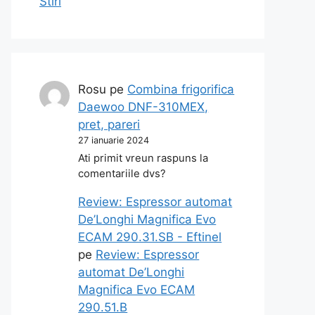
Stiri
Rosu
pe
Combina frigorifica
Daewoo DNF-310MEX,
pret, pareri
27 ianuarie 2024
Ati primit vreun raspuns la
comentariile dvs?
Review: Espressor automat
De’Longhi Magnifica Evo
ECAM 290.31.SB - Eftinel
pe
Review: Espressor
automat De’Longhi
Magnifica Evo ECAM
290.51.B