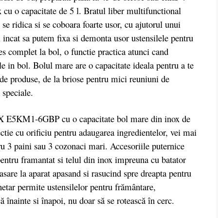
x cu o capacitate de 5 l. Bratul liber multifunctional
se ridica si se coboara foarte usor, cu ajutorul unui
l incat sa putem fixa si demonta usor ustensilele pentru
ces complet la bol, o functie practica atunci cand
 in bol. Bolul mare are o capacitate ideala pentru a te
i de produse, de la briose pentru mici reuniuni de
 speciale.
5KM1-6GBP cu o capacitate bol mare din inox de
ectie cu orificiu pentru adaugarea ingredientelor, vei mai
u 3 paini sau 3 cozonaci mari. Accesoriile puternice
pentru framantat si telul din inox impreuna cu batator
asare la aparat apasand si rasucind spre dreapta pentru
etar permite ustensilelor pentru frământare,
 înainte si înapoi, nu doar să se rotească în cerc.