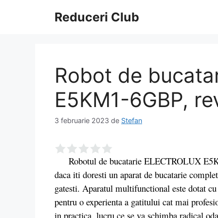
Sari
Reduceri Club
la
conținut
Robot de bucat
E5KM1-6GBP, re
3 februarie 2023
de
Stefan
Robotul de bucatarie ELECTROLUX E5KM1-6
daca iti doresti un aparat de bucatarie complet 
gatesti. Aparatul multifunctional este dotat cu
pentru o experienta a gatitului cat mai profesio
in practica, lucru ce se va schimba radic