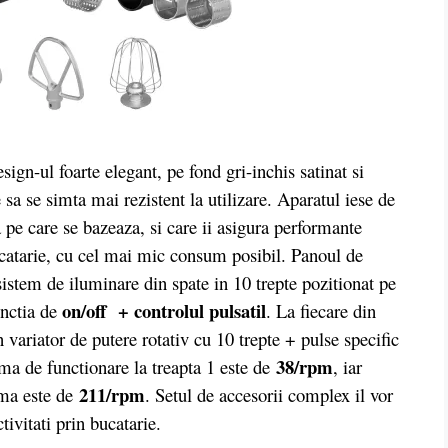
gn-ul foarte elegant, pe fond gri-inchis satinat si
 sa se simta mai rezistent la utilizare. Aparatul iese de
pe care se bazeaza, si care ii asigura performante
bucatarie, cu cel mai mic consum posibil. Panoul de
istem de iluminare din spate in 10 trepte pozitionat pe
on/off
+ controlul pulsatil
unctia de
. La fiecare din
 variator de putere rotativ cu 10 trepte + pulse specific
38/rpm
ima de functionare la treapta 1 este de
, iar
211/rpm
ima este de
. Setul de accesorii complex il vor
ivitati prin bucatarie.