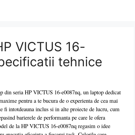
HP VICTUS 16-
ecificatii tehnice
op din seria HP VICTUS 16-e0087nq, un laptop dedicat
 maxime pentru a te bucura de o experienta de cea mai
 fi intotdeauna inclus si in alte proiecte de lucru, cum
depasind barierele de performanta pe care le ofera
 model de la HP VICTUS 16-e0087nq regasim o idee
 executia eficeinta a fiecarui task. Culorile care