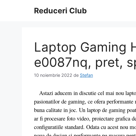
Sari
Reduceri Club
la
conținut
Laptop Gaming 
e0087nq, pret, sp
10 noiembrie 2022
de
Stefan
Astazi aducem in discutie cel mai nou lapt
pasionatilor de gaming, ce ofera performante
buna calitate in joc. Un laptop de gaming poate
ar fi procesare foto video, proiectare grafica 
configuratiile standard. Odata cu acest nou
noua de design si performante pe masura pentru