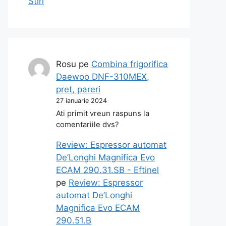
Stiri
Rosu
pe
Combina frigorifica
Daewoo DNF-310MEX,
pret, pareri
27 ianuarie 2024
Ati primit vreun raspuns la
comentariile dvs?
Review: Espressor automat
De’Longhi Magnifica Evo
ECAM 290.31.SB - Eftinel
pe
Review: Espressor
automat De’Longhi
Magnifica Evo ECAM
290.51.B