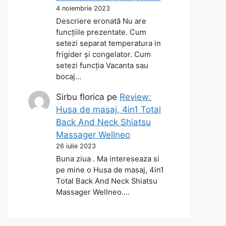
4 noiembrie 2023
Descriere eronată Nu are
funcțiile prezentate. Cum
setezi separat temperatura in
frigider și congelator. Cum
setezi funcția Vacanta sau
bocaj…
Sirbu florica
pe
Review:
Husa de masaj, 4in1 Total
Back And Neck Shiatsu
Massager Wellneo
26 iulie 2023
Buna ziua . Ma intereseaza si
pe mine o Husa de masaj, 4in1
Total Back And Neck Shiatsu
Massager Wellneo.…