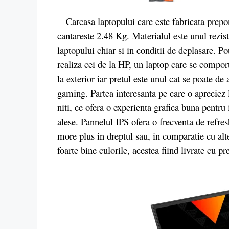
Carcasa laptopului care este fabricata prepo
cantareste 2.48 Kg. Materialul este unul rezist
laptopului chiar si in conditii de deplasare. P
realiza cei de la HP, un laptop care se comport
la exterior iar pretul este unul cat se poate d
gaming. Partea interesanta pe care o apreciez 
niti, ce ofera o experienta grafica buna pentru
alese. Pannelul IPS ofera o frecventa de refre
more plus in dreptul sau, in comparatie cu alt
foarte bine culorile, acestea fiind livrate cu pr