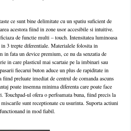
ste ce sunt bine delimitate cu un spatiu suficient de
area acestora fiind in zone usor accesibile si intuitive.
iciaza de functie multi – touch. Intensitatea luminoasa
 in 3 trepte diferentiale. Materialele folosita in
em in fata un device premium, ce nu da senzatia de
rie in care plasticul mai scartaie pe la imbinari sau
asarii fiecarui buton aduce un plus de rapiditate in
tea fiind preluate imediat de centrul de comanda ascuns
 avantaj poate insemna minima diferenta care poate face
ori. Touchpad-ul ofera o perfoamata buna, fiind precis la
 miscarile sunt receptionate cu usurinta. Suporta actiuni
functionand in mod fiabil.