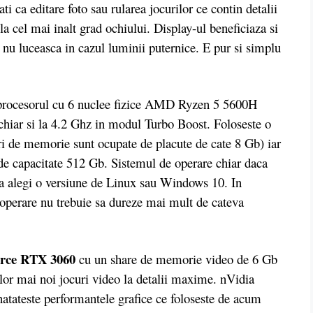
ti ca editare foto sau rularea jocurilor ce contin detalii
la cel mai inalt grad ochiului. Display-ul beneficiaza si
a nu luceasca in cazul luminii puternice. E pur si simplu
 procesorul cu 6 nuclee fizice AMD Ryzen 5 5600H
 chiar si la 4.2 Ghz in modul Turbo Boost. Foloseste o
e memorie sunt ocupate de placute de cate 8 Gb) iar
 de capacitate 512 Gb. Sistemul de operare chiar daca
e sa alegi o versiune de Linux sau Windows 10. In
 operare nu trebuie sa dureze mai mult de cateva
orce RTX 3060
cu un share de memorie video de 6 Gb
lor mai noi jocuri video la detalii maxime. nVidia
atateste performantele grafice ce foloseste de acum