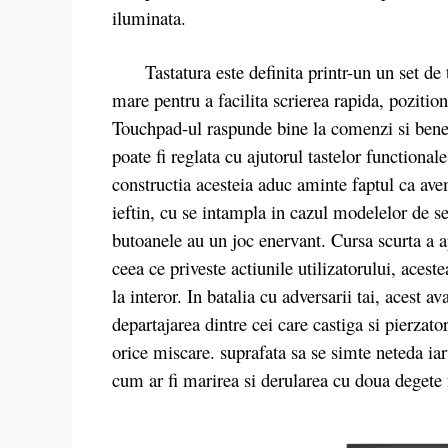
iluminata.
Tastatura este definita printr-un un set de ta
mare pentru a facilita scrierea rapida, pozition
Touchpad-ul raspunde bine la comenzi si benef
poate fi reglata cu ajutorul tastelor functionale
constructia acesteia aduc aminte faptul ca av
ieftin, cu se intampla in cazul modelelor de se
butoanele au un joc enervant. Cursa scurta a ap
ceea ce priveste actiunile utilizatorului, aces
la interor. In batalia cu adversarii tai, acest
departajarea dintre cei care castiga si pierzat
orice miscare. suprafata sa se simte neteda iar
cum ar fi marirea si derularea cu doua degete 