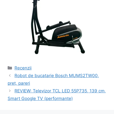
Categorii
Recenzii
Navigare
Robot de bucatarie Bosch MUMS2TW00,
în
pret, pareri
articole
REVIEW: Televizor TCL LED 55P735, 139 cm,
Smart Google TV (performante)