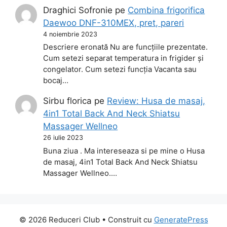
Draghici Sofronie
pe
Combina frigorifica
Daewoo DNF-310MEX, pret, pareri
4 noiembrie 2023
Descriere eronată Nu are funcțiile prezentate.
Cum setezi separat temperatura in frigider și
congelator. Cum setezi funcția Vacanta sau
bocaj…
Sirbu florica
pe
Review: Husa de masaj,
4in1 Total Back And Neck Shiatsu
Massager Wellneo
26 iulie 2023
Buna ziua . Ma intereseaza si pe mine o Husa
de masaj, 4in1 Total Back And Neck Shiatsu
Massager Wellneo.…
© 2026 Reduceri Club
• Construit cu
GeneratePress