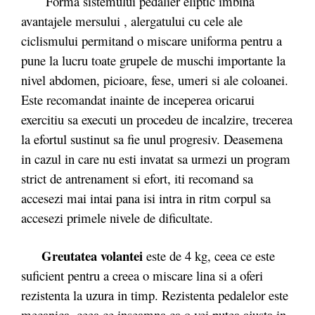
Forma sistemului pedalier eliptic imbina
avantajele mersului , alergatului cu cele ale
ciclismului permitand o miscare uniforma pentru a
pune la lucru toate grupele de muschi importante la
nivel abdomen, picioare, fese, umeri si ale coloanei.
Este recomandat inainte de inceperea oricarui
exercitiu sa executi un procedeu de incalzire, trecerea
la efortul sustinut sa fie unul progresiv. Deasemena
in cazul in care nu esti invatat sa urmezi un program
strict de antrenament si efort, iti recomand sa
accesezi mai intai pana isi intra in ritm corpul sa
accesezi primele nivele de dificultate.
Greutatea volantei
este de 4 kg, ceea ce este
suficient pentru a creea o miscare lina si a oferi
rezistenta la uzura in timp. Rezistenta pedalelor este
mecanica, ceea ce inseamna ca o vei putea ajusta in