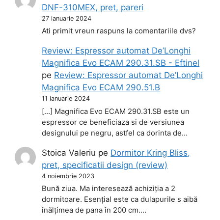
DNF-310MEX, pret, pareri
27 ianuarie 2024
Ati primit vreun raspuns la comentariile dvs?
Review: Espressor automat De’Longhi
Magnifica Evo ECAM 290.31.SB - Eftinel
pe
Review: Espressor automat De’Longhi
Magnifica Evo ECAM 290.51.B
11 ianuarie 2024
[…] Magnifica Evo ECAM 290.31.SB este un
espressor ce beneficiaza si de versiunea
designului pe negru, astfel ca dorinta de…
Stoica Valeriu
pe
Dormitor Kring Bliss,
pret, specificatii design (review)
4 noiembrie 2023
Bună ziua. Ma interesează achiziția a 2
dormitoare. Esențial este ca dulapurile s aibă
înălțimea de pana în 200 cm.…