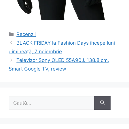
Categorii
Recenzii
Navigare
BLACK FRIDAY la Fashion Days începe luni
în
dimineață, 7 noiembrie
articole
Televizor Sony OLED 55A90J, 138.8 cm,
Smart Google TV, review
Caută
după: