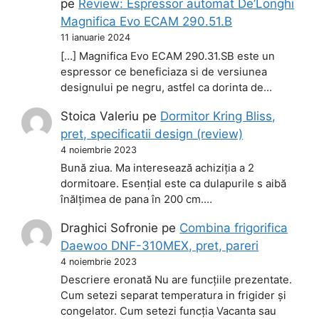
pe
Review: Espressor automat De’Longhi
Magnifica Evo ECAM 290.51.B
11 ianuarie 2024
[…] Magnifica Evo ECAM 290.31.SB este un
espressor ce beneficiaza si de versiunea
designului pe negru, astfel ca dorinta de…
Stoica Valeriu
pe
Dormitor Kring Bliss,
pret, specificatii design (review)
4 noiembrie 2023
Bună ziua. Ma interesează achiziția a 2
dormitoare. Esențial este ca dulapurile s aibă
înălțimea de pana în 200 cm.…
Draghici Sofronie
pe
Combina frigorifica
Daewoo DNF-310MEX, pret, pareri
4 noiembrie 2023
Descriere eronată Nu are funcțiile prezentate.
Cum setezi separat temperatura in frigider și
congelator. Cum setezi funcția Vacanta sau