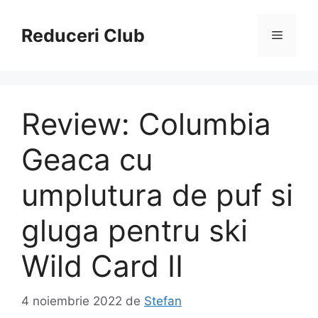
Sari
la
Reduceri Club
Meniu
conținut
Review: Columbia
Geaca cu
umplutura de puf si
gluga pentru ski
Wild Card II
4 noiembrie 2022
de
Stefan