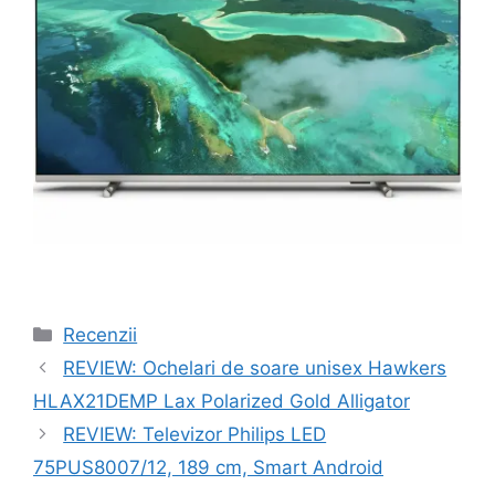
Categorii
Recenzii
Navigare
REVIEW: Ochelari de soare unisex Hawkers
în
HLAX21DEMP Lax Polarized Gold Alligator
articole
REVIEW: Televizor Philips LED
75PUS8007/12, 189 cm, Smart Android