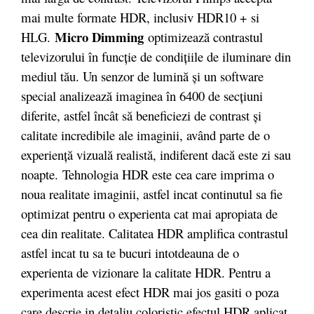
mai multe formate HDR, inclusiv HDR10 + si
Micro Dimming
HLG.
optimizează contrastul
televizorului în funcţie de condiţiile de iluminare din
mediul tău. Un senzor de lumină şi un software
special analizează imaginea în 6400 de secţiuni
diferite, astfel încât să beneficiezi de contrast şi
calitate incredibile ale imaginii, având parte de o
experienţă vizuală realistă, indiferent dacă este zi sau
noapte. Tehnologia HDR este cea care imprima o
noua realitate imaginii, astfel incat continutul sa fie
optimizat pentru o experienta cat mai apropiata de
cea din realitate. Calitatea HDR amplifica contrastul
astfel incat tu sa te bucuri intotdeauna de o
experienta de vizionare la calitate HDR. Pentru a
experimenta acest efect HDR mai jos gasiti o poza
care descrie in detaliu coloristic efectul HDR aplicat