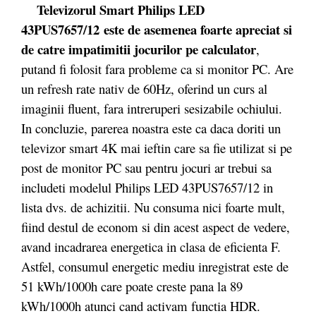
Televizorul Smart Philips LED
43PUS7657/12
este de asemenea foarte apreciat si
de catre impatimitii jocurilor pe calculator
,
putand fi folosit fara probleme ca si monitor PC. Are
un refresh rate nativ de 60Hz, oferind un curs al
imaginii fluent, fara intreruperi sesizabile ochiului.
In concluzie, parerea noastra este ca daca doriti un
televizor smart 4K mai ieftin care sa fie utilizat si pe
post de monitor PC sau pentru jocuri ar trebui sa
includeti modelul Philips LED 43PUS7657/12 in
lista dvs. de achizitii. Nu consuma nici foarte mult,
fiind destul de econom si din acest aspect de vedere,
avand incadrarea energetica in clasa de eficienta F.
Astfel, consumul energetic mediu inregistrat este de
51 kWh/1000h care poate creste pana la 89
kWh/1000h atunci cand activam functia HDR.