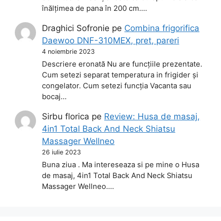
înălțimea de pana în 200 cm.…
Draghici Sofronie
pe
Combina frigorifica
Daewoo DNF-310MEX, pret, pareri
4 noiembrie 2023
Descriere eronată Nu are funcțiile prezentate.
Cum setezi separat temperatura in frigider și
congelator. Cum setezi funcția Vacanta sau
bocaj…
Sirbu florica
pe
Review: Husa de masaj,
4in1 Total Back And Neck Shiatsu
Massager Wellneo
26 iulie 2023
Buna ziua . Ma intereseaza si pe mine o Husa
de masaj, 4in1 Total Back And Neck Shiatsu
Massager Wellneo.…