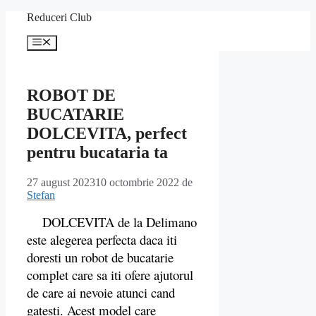
Sari
Reduceri Club
la
conținut
Meniu
ROBOT DE
BUCATARIE
DOLCEVITA, perfect
pentru bucataria ta
27 august 2023
10 octombrie 2022
de
Stefan
DOLCEVITA de la Delimano
este alegerea perfecta daca iti
doresti un robot de bucatarie
complet care sa iti ofere ajutorul
de care ai nevoie atunci cand
gatesti. Acest model care