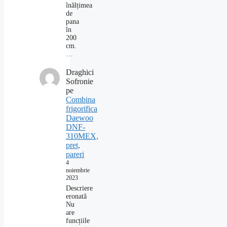
înălțimea
de
pana
în
200
cm.
…
Draghici
Sofronie
pe
Combina
frigorifica
Daewoo
DNF-
310MEX,
pret,
pareri
4
noiembrie
2023
Descriere
eronată
Nu
are
funcțiile