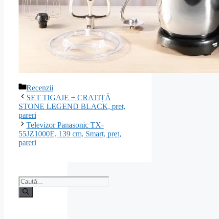
Categorii
Recenzii
Navigare
SET TIGAIE + CRATIȚĂ
în
STONE LEGEND BLACK, pret,
articole
pareri
Televizor Panasonic TX-
55JZ1000E, 139 cm, Smart, pret,
pareri
Caută
după: