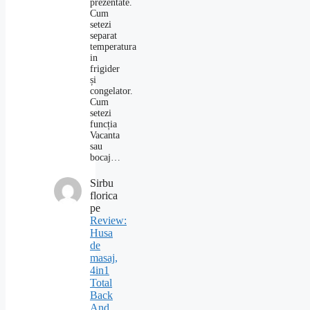
prezentate.
Cum
setezi
separat
temperatura
in
frigider
și
congelator.
Cum
setezi
funcția
Vacanta
sau
bocaj…
Sirbu
florica
pe
Review:
Husa
de
masaj,
4in1
Total
Back
And