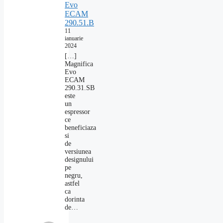
Evo
ECAM
290.51.B
11
ianuarie
2024
[…]
Magnifica
Evo
ECAM
290.31.SB
este
un
espressor
ce
beneficiaza
si
de
versiunea
designului
pe
negru,
astfel
ca
dorinta
de…