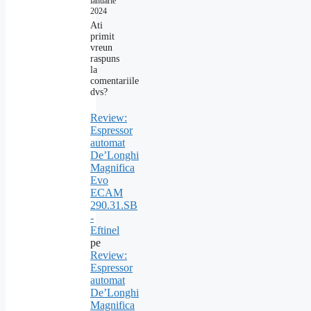
ianuarie
2024
Ati
primit
vreun
raspuns
la
comentariile
dvs?
Review:
Espressor
automat
De’Longhi
Magnifica
Evo
ECAM
290.31.SB
-
Eftinel
pe
Review:
Espressor
automat
De’Longhi
Magnifica