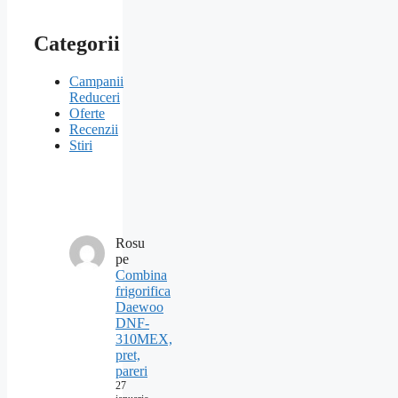
Categorii
Campanii
Reduceri
Oferte
Recenzii
Stiri
Rosu
pe
Combina
frigorifica
Daewoo
DNF-
310MEX,
pret,
pareri
27