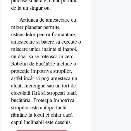
pufoase si aerate, chiar pornind
de la un singur ou.
Actiunea de amestecare cu
mixer planetar permite
ustensilelor pentru framantare,
amestecare si batere sa execute o
miscare unica inainte si inapoi,
nu doar sa se roteasca in cerc.
Robotul de bucătărie include o
protecție împotriva stropilor,
astfel încât să poți amesteca un
aluat, merengue sau un tort de
ciocolată fără să stropești toată
bucătăria. Protecția împotriva
stropilor este autoportantă –
rămâne la locul ei chiar dacă
capul înclinabil este deschis.