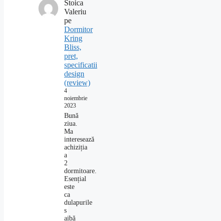
Stoica
Valeriu
pe
Dormitor
Kring
Bliss,
pret,
specificatii
design
(review)
4
noiembrie
2023
Bună
ziua.
Ma
interesează
achiziția
a
2
dormitoare.
Esențial
este
ca
dulapurile
s
aibă