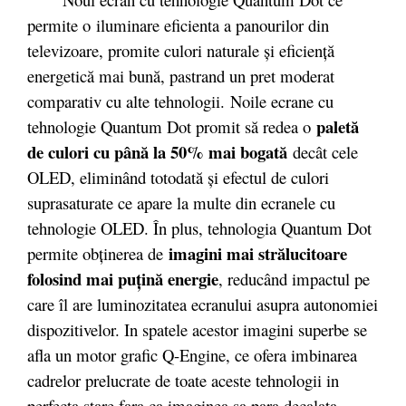
permite o iluminare eficienta a panourilor din
televizoare, promite culori naturale şi eficienţă
energetică mai bună, pastrand un pret moderat
comparativ cu alte tehnologii. Noile ecrane cu
paletă
tehnologie Quantum Dot promit să redea o
de culori cu până la 50% mai bogată
decât cele
OLED, eliminând totodată şi efectul de culori
suprasaturate ce apare la multe din ecranele cu
tehnologie OLED. În plus, tehnologia Quantum Dot
imagini mai strălucitoare
permite obţinerea de
folosind mai puţină energie
, reducând impactul pe
care îl are luminozitatea ecranului asupra autonomiei
dispozitivelor. In spatele acestor imagini superbe se
afla un motor grafic Q-Engine, ce ofera imbinarea
cadrelor prelucrate de toate aceste tehnologii in
perfecta stare fara ca imaginea sa para decalata.