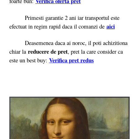
Verifica oferta pret
foarte bun:
Primesti garantie 2 ani iar transportul este
aici
efectuat in regim rapid daca il comanzi de
Deasemenea daca ai noroc, il poti achizitiona
reducere de pret
chiar la
, pret la care consider ca
Verifica pret redus
este un best buy: