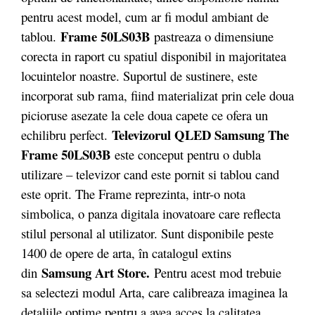
pentru acest model, cum ar fi modul ambiant de
Frame 50LS03B
tablou.
pastreaza o dimensiune
corecta in raport cu spatiul disponibil in majoritatea
locuintelor noastre. Suportul de sustinere, este
incorporat sub rama, fiind materializat prin cele doua
picioruse asezate la cele doua capete ce ofera un
Televizorul QLED Samsung The
echilibru perfect.
Frame 50LS03B
este conceput pentru o dubla
utilizare – televizor cand este pornit si tablou cand
este oprit. The Frame reprezinta, intr-o nota
simbolica, o panza digitala inovatoare care reflecta
stilul personal al utilizator. Sunt disponibile peste
1400 de opere de arta, în catalogul extins
Samsung Art Store.
din
Pentru acest mod trebuie
sa selectezi modul Arta, care calibreaza imaginea la
detaliile optime pentru a avea acces la calitatea