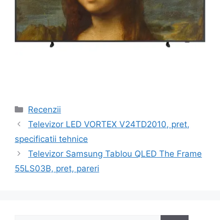
Categorii
Recenzii
Navigare
Televizor LED VORTEX V24TD2010, pret,
în
specificatii tehnice
articole
Televizor Samsung Tablou QLED The Frame
55LS03B, pret, pareri