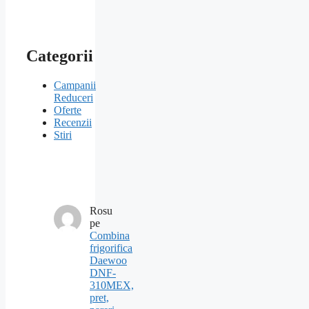
Categorii
Campanii
Reduceri
Oferte
Recenzii
Stiri
Rosu
pe
Combina
frigorifica
Daewoo
DNF-
310MEX,
pret,