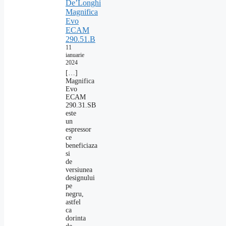
De’Longhi
Magnifica
Evo
ECAM
290.51.B
11
ianuarie
2024
[…]
Magnifica
Evo
ECAM
290.31.SB
este
un
espressor
ce
beneficiaza
si
de
versiunea
designului
pe
negru,
astfel
ca
dorinta