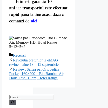
10
Primesti garantie
ani
transportul este efectuat
iar
rapid
pana la tine acasa daca o
aici
comanzi de
Categorii
Recenzii
Navigare
Revolutia preturilor la eMAG
în
revine maine 13 – 15 septembrie
articole
Review: Saltea pat Ortopedica
Pocket, 160×200 – Bio Bambus Air,
Doua Fete, 31 cm, Hotel Range
Caută
după: