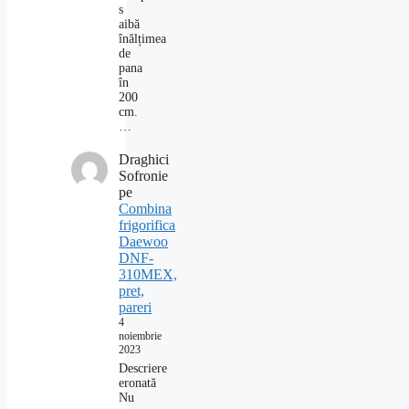
s
aibă
înălțimea
de
pana
în
200
cm.
…
Draghici
Sofronie
pe
Combina
frigorifica
Daewoo
DNF-
310MEX,
pret,
pareri
4
noiembrie
2023
Descriere
eronată
Nu