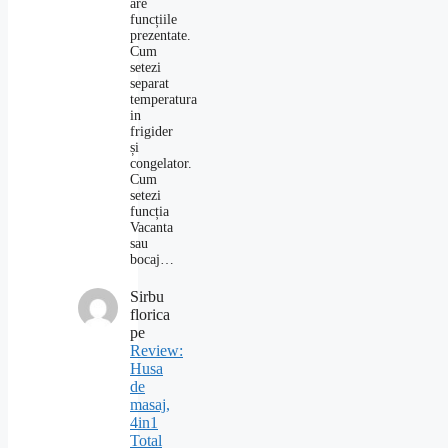
are
funcțiile
prezentate.
Cum
setezi
separat
temperatura
in
frigider
și
congelator.
Cum
setezi
funcția
Vacanta
sau
bocaj…
Sirbu
florica
pe
Review:
Husa
de
masaj,
4in1
Total