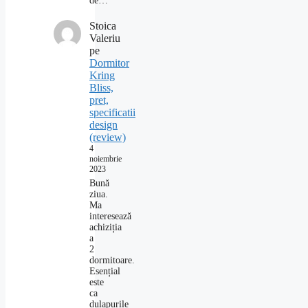
de…
Stoica
Valeriu
pe
Dormitor
Kring
Bliss,
pret,
specificatii
design
(review)
4
noiembrie
2023
Bună
ziua.
Ma
interesează
achiziția
a
2
dormitoare.
Esențial
este
ca
dulapurile