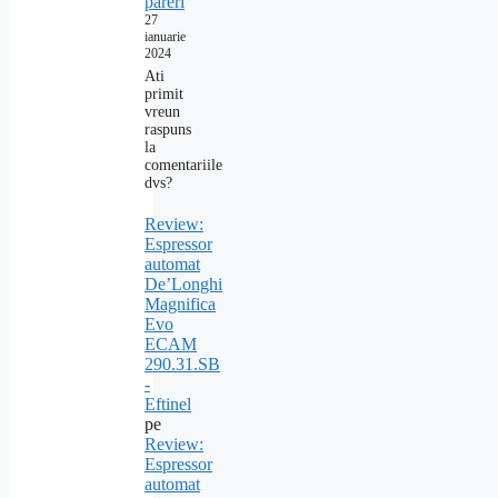
pareri
27
ianuarie
2024
Ati
primit
vreun
raspuns
la
comentariile
dvs?
Review:
Espressor
automat
De’Longhi
Magnifica
Evo
ECAM
290.31.SB
-
Eftinel
pe
Review:
Espressor
automat