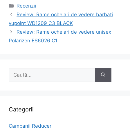
Categorii
Recenzii
Navigare
Review: Rame ochelari de vedere barbati
în
vupoint WD1209 C3 BLACK
articole
Review: Rame ochelari de vedere unisex
Polarizen ES6026 C1
Caută
după:
Categorii
Campanii Reduceri