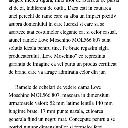
zi de zi, indiferent de outfit. Daca esti in cautarea
unei perechi de rame care sa aiba un impact pozitiv
asupra domeniului in care lucrezi si care sa se
asorteze atat costumelor elegante cat si celor casual,
atunci ramele Love Moschino MOL566 807 sunt
solutia ideala pentru tine. Pe brate regasim sigla
producatorului „Love Moschino” ce reprezinta
garantia de imagine ca vei purta un produs certificat
de brand care va atrage admiratia celor din jur.
Ramele de ochelari de vedere dama Love
Moschino MOL566 807, masoara in dimensiuni
urmatoarele valori: 52 mm latime lentila 140 mm
lungime brate, 17 mm punte nazala, culoarea
generala fiind un negru mat. Concepute pentru a se
potrivi tuturor dimensiunilor și formelor feței,