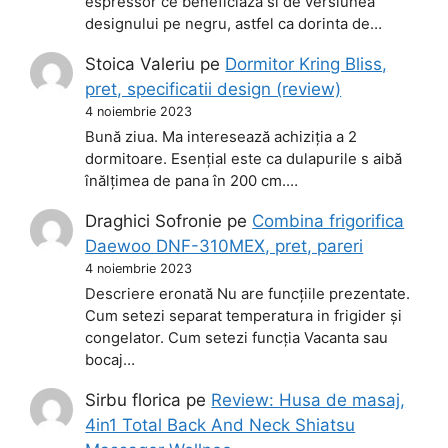
espressor ce beneficiaza si de versiunea
designului pe negru, astfel ca dorinta de…
Stoica Valeriu
pe
Dormitor Kring Bliss,
pret, specificatii design (review)
4 noiembrie 2023
Bună ziua. Ma interesează achiziția a 2
dormitoare. Esențial este ca dulapurile s aibă
înălțimea de pana în 200 cm.…
Draghici Sofronie
pe
Combina frigorifica
Daewoo DNF-310MEX, pret, pareri
4 noiembrie 2023
Descriere eronată Nu are funcțiile prezentate.
Cum setezi separat temperatura in frigider și
congelator. Cum setezi funcția Vacanta sau
bocaj…
Sirbu florica
pe
Review: Husa de masaj,
4in1 Total Back And Neck Shiatsu