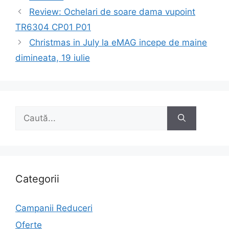
Navigare
Review: Ochelari de soare dama vupoint
în
TR6304 CP01 P01
articole
Christmas in July la eMAG incepe de maine
dimineata, 19 iulie
Caută
după:
Categorii
Campanii Reduceri
Oferte