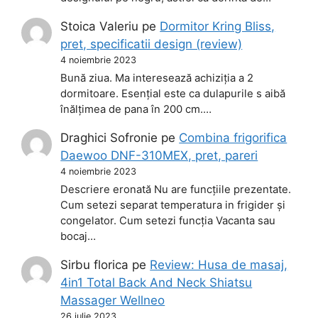
Stoica Valeriu
pe
Dormitor Kring Bliss,
pret, specificatii design (review)
4 noiembrie 2023
Bună ziua. Ma interesează achiziția a 2
dormitoare. Esențial este ca dulapurile s aibă
înălțimea de pana în 200 cm.…
Draghici Sofronie
pe
Combina frigorifica
Daewoo DNF-310MEX, pret, pareri
4 noiembrie 2023
Descriere eronată Nu are funcțiile prezentate.
Cum setezi separat temperatura in frigider și
congelator. Cum setezi funcția Vacanta sau
bocaj…
Sirbu florica
pe
Review: Husa de masaj,
4in1 Total Back And Neck Shiatsu
Massager Wellneo
26 iulie 2023