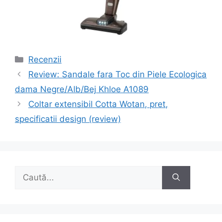
Categorii
Recenzii
Navigare
Review: Sandale fara Toc din Piele Ecologica
în
dama Negre/Alb/Bej Khloe A1089
articole
Coltar extensibil Cotta Wotan, pret,
specificatii design (review)
Caută
după: