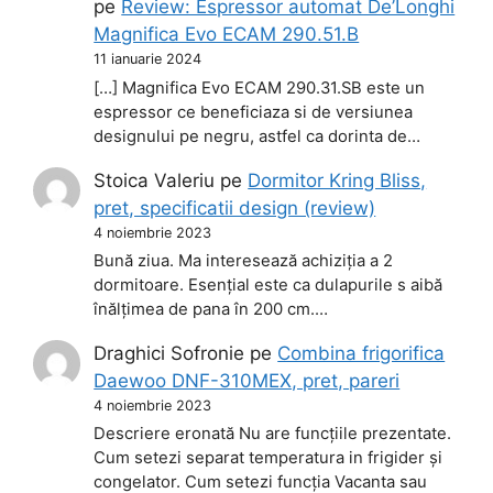
pe
Review: Espressor automat De’Longhi
Magnifica Evo ECAM 290.51.B
11 ianuarie 2024
[…] Magnifica Evo ECAM 290.31.SB este un
espressor ce beneficiaza si de versiunea
designului pe negru, astfel ca dorinta de…
Stoica Valeriu
pe
Dormitor Kring Bliss,
pret, specificatii design (review)
4 noiembrie 2023
Bună ziua. Ma interesează achiziția a 2
dormitoare. Esențial este ca dulapurile s aibă
înălțimea de pana în 200 cm.…
Draghici Sofronie
pe
Combina frigorifica
Daewoo DNF-310MEX, pret, pareri
4 noiembrie 2023
Descriere eronată Nu are funcțiile prezentate.
Cum setezi separat temperatura in frigider și
congelator. Cum setezi funcția Vacanta sau