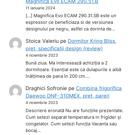
Magnifica Evo ECAM 290.51.B
11 ianuarie 2024
[…] Magnifica Evo ECAM 290.31.SB este un
espressor ce beneficiaza si de versiunea
designului pe negru, astfel ca dorinta de…
Stoica Valeriu
pe
Dormitor Kring Bliss,
pret, specificatii design (review)
4 noiembrie 2023
Bună ziua. Ma interesează achiziția a 2
dormitoare. Esențial este ca dulapurile s aibă
înălțimea de pana în 200 cm.…
Draghici Sofronie
pe
Combina frigorifica
Daewoo DNF-310MEX, pret, pareri
4 noiembrie 2023
Descriere eronată Nu are funcțiile prezentate.
Cum setezi separat temperatura in frigider și
congelator. Cum setezi funcția Vacanta sau
bocaj…