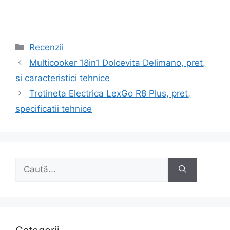
Categorii
Recenzii
Navigare
Multicooker 18in1 Dolcevita Delimano, pret,
în
si caracteristici tehnice
articole
Trotineta Electrica LexGo R8 Plus, pret,
specificatii tehnice
Caută
după: