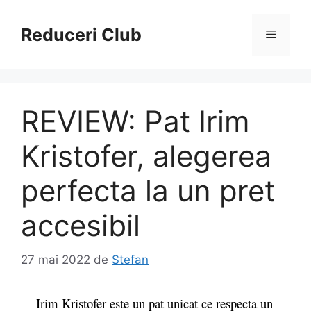
Sari
la
Reduceri Club
Meniu
conținut
REVIEW: Pat Irim
Kristofer, alegerea
perfecta la un pret
accesibil
27 mai 2022
de
Stefan
Irim Kristofer este un pat unicat ce respecta un