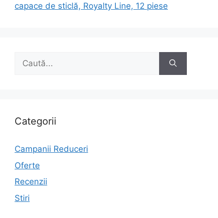
capace de sticlă, Royalty Line, 12 piese
Caută
după:
Categorii
Campanii Reduceri
Oferte
Recenzii
Stiri