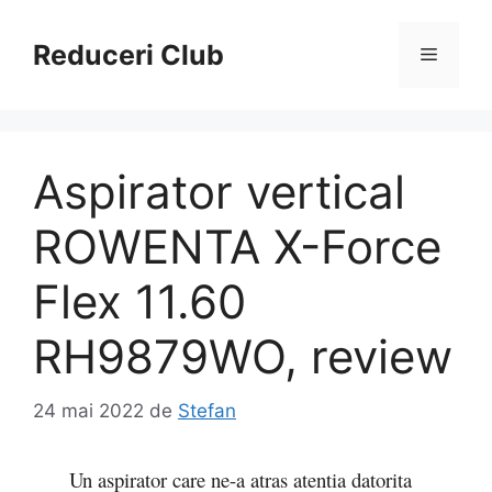
Sari
la
Reduceri Club
Meniu
conținut
Aspirator vertical
ROWENTA X-Force
Flex 11.60
RH9879WO, review
24 mai 2022
de
Stefan
Un aspirator care ne-a atras atentia datorita