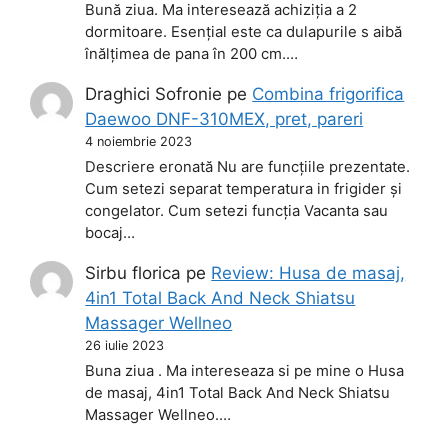
Bună ziua. Ma interesează achiziția a 2
dormitoare. Esențial este ca dulapurile s aibă
înălțimea de pana în 200 cm.…
Draghici Sofronie
pe
Combina frigorifica
Daewoo DNF-310MEX, pret, pareri
4 noiembrie 2023
Descriere eronată Nu are funcțiile prezentate.
Cum setezi separat temperatura in frigider și
congelator. Cum setezi funcția Vacanta sau
bocaj…
Sirbu florica
pe
Review: Husa de masaj,
4in1 Total Back And Neck Shiatsu
Massager Wellneo
26 iulie 2023
Buna ziua . Ma intereseaza si pe mine o Husa
de masaj, 4in1 Total Back And Neck Shiatsu
Massager Wellneo.…