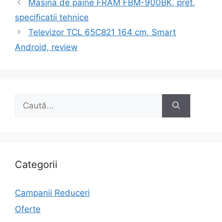
Navigare
Masina de paine FRAM FBM-900BK, pret,
în
specificatii tehnice
articole
Televizor TCL 65C821 164 cm, Smart
Android, review
Caută
după:
Categorii
Campanii Reduceri
Oferte