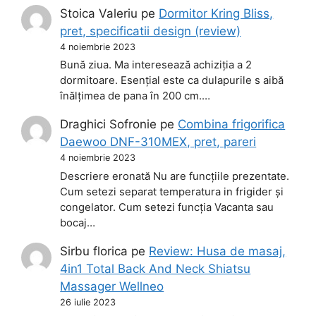
Stoica Valeriu
pe
Dormitor Kring Bliss,
pret, specificatii design (review)
4 noiembrie 2023
Bună ziua. Ma interesează achiziția a 2
dormitoare. Esențial este ca dulapurile s aibă
înălțimea de pana în 200 cm.…
Draghici Sofronie
pe
Combina frigorifica
Daewoo DNF-310MEX, pret, pareri
4 noiembrie 2023
Descriere eronată Nu are funcțiile prezentate.
Cum setezi separat temperatura in frigider și
congelator. Cum setezi funcția Vacanta sau
bocaj…
Sirbu florica
pe
Review: Husa de masaj,
4in1 Total Back And Neck Shiatsu
Massager Wellneo
26 iulie 2023