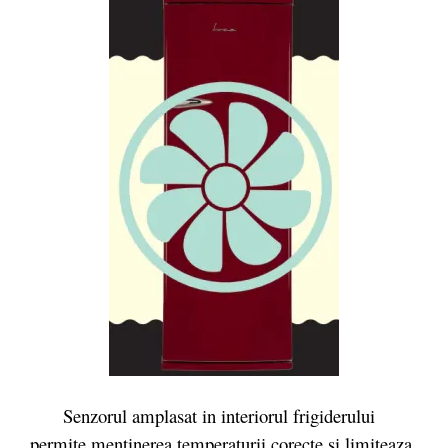
Senzorul amplasat in interiorul frigiderului
permite mentinerea temperaturii corecte si limiteaza