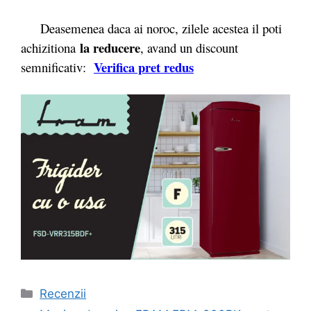
Deasemenea daca ai noroc, zilele acestea il poti
la reducere
achizitiona
, avand un discount
Verifica pret red
u
s
semnificativ:
Categorii
Recenzii