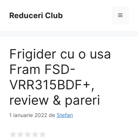
Sari
la
Reduceri Club
Meniu
conținut
Frigider cu o usa
Fram FSD-
VRR315BDF+,
review & pareri
1 ianuarie 2022
de
Stefan