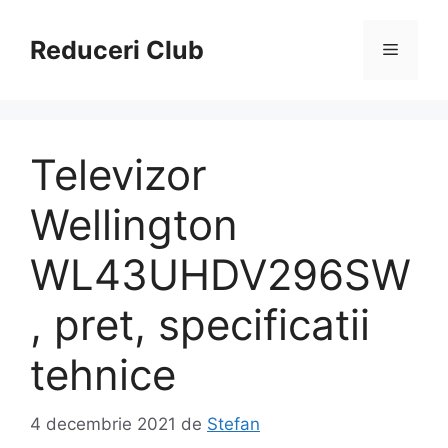
Sari
la
Reduceri Club
Meniu
conținut
Televizor
Wellington
WL43UHDV296SW
, pret, specificatii
tehnice
4 decembrie 2021
de
Stefan