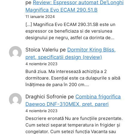
pe
Review: Espressor automat De’Longhi
Magnifica Evo ECAM 290.51.B
11 ianuarie 2024
[…] Magnifica Evo ECAM 290.31.SB este un
espressor ce beneficiaza si de versiunea
designului pe negru, astfel ca dorinta de…
Stoica Valeriu
pe
Dormitor Kring Bliss,
pret, specificatii design (review)
4 noiembrie 2023
Bună ziua. Ma interesează achiziția a 2
dormitoare. Esențial este ca dulapurile s aibă
înălțimea de pana în 200 cm.…
Draghici Sofronie
pe
Combina frigorifica
Daewoo DNF-310MEX, pret, pareri
4 noiembrie 2023
Descriere eronată Nu are funcțiile prezentate.
Cum setezi separat temperatura in frigider și
congelator. Cum setezi funcția Vacanta sau