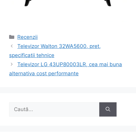
Categorii
Recenzii
Navigare
Televizor Walton 32WA5600, pret,
în
specificatii tehnice
articole
Televizor LG 43UP80003LR, cea mai buna
alternativa cost performante
Caută
după: