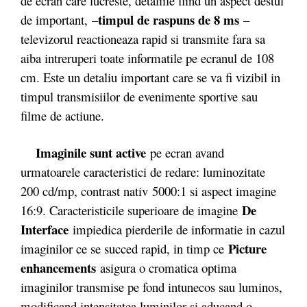
de ecran care lucreste, detaliile fiind un aspect destul
timpul de raspuns de 8 ms
de important, –
–
televizorul reactioneaza rapid si transmite fara sa
aiba intreruperi toate informatile pe ecranul de 108
cm. Este un detaliu important care se va fi vizibil in
timpul transmisiilor de evenimente sportive sau
filme de actiune.
Imaginile sunt active
pe ecran avand
urmatoarele caracteristici de redare: luminozitate
200 cd/mp, contrast nativ 5000:1 si aspect imagine
De
16:9. Caracteristicile superioare de imagine
Interface
impiedica pierderile de informatie in cazul
Picture
imaginilor ce se succed rapid, in timp ce
enhancements
asigura o cromatica optima
imaginilor transmise pe fond intunecos sau luminos,
modificand intensitatea luminilor si aducand o