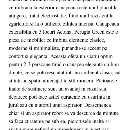
ce imbraca la exterior canapeaua este unul placut la
atingere, tratat electrostatic, fiind unul rezistent la
zgarieturi si la o utilizare zilnica intensa. Canapeaua
extensibila cu 3 locuri Actona, Perugia Green este o
piesa de mobilier ce imbina elemente clasice,
moderne si minimaliste, punandu-se accent pe
confort si eleganta. Aceasta ofera un spatiu optim
pentru 2-3 persoane fiind o canapea eleganta cu linii
drepte, ce se potrivesc atat intr-un ambient clasic, cat
si intr-un spatiu amenajat in stil modern. Picioarele
inalte de sustinere sunt un avantaj in cazul sau,
deoarece poti face astfel curatenie cu usurinta in
jurul sau cu ajutorul unui aspirator. Deasemenea
chiar si un aspirator robot se va descurca de minune
sa faca curatenie pe sub ea, piciorusele inalte si
spatiu mare nefiind un impediment in acest caz.