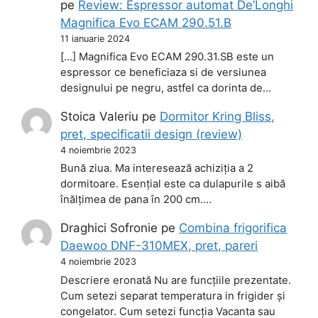
pe
Review: Espressor automat De’Longhi
Magnifica Evo ECAM 290.51.B
11 ianuarie 2024
[…] Magnifica Evo ECAM 290.31.SB este un
espressor ce beneficiaza si de versiunea
designului pe negru, astfel ca dorinta de…
Stoica Valeriu
pe
Dormitor Kring Bliss,
pret, specificatii design (review)
4 noiembrie 2023
Bună ziua. Ma interesează achiziția a 2
dormitoare. Esențial este ca dulapurile s aibă
înălțimea de pana în 200 cm.…
Draghici Sofronie
pe
Combina frigorifica
Daewoo DNF-310MEX, pret, pareri
4 noiembrie 2023
Descriere eronată Nu are funcțiile prezentate.
Cum setezi separat temperatura in frigider și
congelator. Cum setezi funcția Vacanta sau