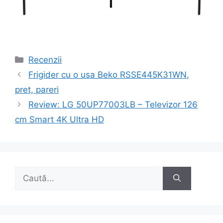
Categorii
Recenzii
Navigare
Frigider cu o usa Beko RSSE445K31WN,
în
pret, pareri
articole
Review: LG 50UP77003LB – Televizor 126
cm Smart 4K Ultra HD
Caută
după: