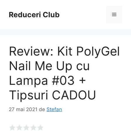
Sari
la
Reduceri Club
Meniu
conținut
Review: Kit PolyGel
Nail Me Up cu
Lampa #03 +
Tipsuri CADOU
27 mai 2021
de
Stefan