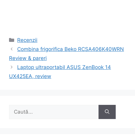
Categorii
Recenzii
Navigare
Combina frigorifica Beko RCSA406K40WRN
în
Review & pareri
articole
Laptop ultraportabil ASUS ZenBook 14
UX425EA, review
Caută
după: