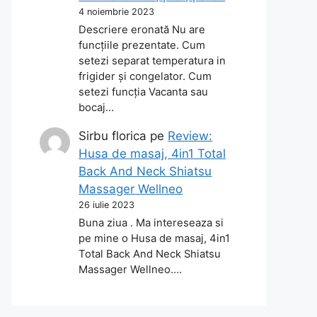
4 noiembrie 2023
Descriere eronată Nu are
funcțiile prezentate. Cum
setezi separat temperatura in
frigider și congelator. Cum
setezi funcția Vacanta sau
bocaj…
Sirbu florica
pe
Review:
Husa de masaj, 4in1 Total
Back And Neck Shiatsu
Massager Wellneo
26 iulie 2023
Buna ziua . Ma intereseaza si
pe mine o Husa de masaj, 4in1
Total Back And Neck Shiatsu
Massager Wellneo.…