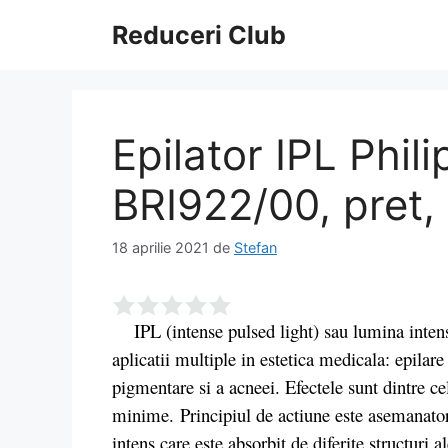
Sari
Reduceri Club
la
conținut
Epilator IPL Phi
BRI922/00, pret, 
18 aprilie 2021
de
Stefan
IPL (intense pulsed light) sau lumina intens 
aplicatii multiple in estetica medicala: epilare
pigmentare si a acneei. Efectele sunt dintre ce
minime. Principiul de actiune este asemanator 
intens care este absorbit de diferite structuri a