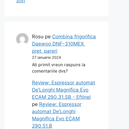
Stiri
Rosu
pe
Combina frigorifica
Daewoo DNF-310MEX,
pret, pareri
27 ianuarie 2024
Ati primit vreun raspuns la
comentariile dvs?
Review: Espressor automat
De’Longhi Magnifica Evo
ECAM 290.31.SB - Eftinel
pe
Review: Espressor
automat De’Longhi
Magnifica Evo ECAM
290.51.B