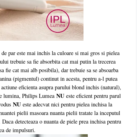
e par este mai inchis la culoare si mai gros si pielea
ui trebuie sa fie absorbita cat mai putin la trecerea
sa fie cat mai alb posibila), dar trebuie sa se absoarba
anina (pigmentul) continut in acesta, pentru a-l putea
actiune eficienta asupra parului blond inchis (natural),
NU
 de lumina, Philips Lumea
este eficient pentru parul
NU
produs
este adecvat nici pentru pielea inchisa la
uantei pielii masoara nuanta pielii tratate la inceputul
i. Daca detecteaza o nuanta de piele prea inchisa pentru
rea de impulsuri.