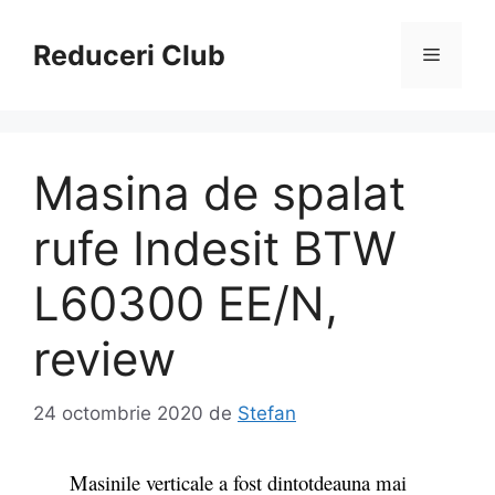
Sari
la
Reduceri Club
Meniu
conținut
Masina de spalat
rufe Indesit BTW
L60300 EE/N,
review
24 octombrie 2020
de
Stefan
Masinile verticale a fost dintotdeauna mai