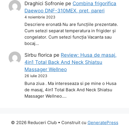
Draghici Sofronie
pe
Combina frigorifica
Daewoo DNF-310MEX, pret, pareri
4 noiembrie 2023
Descriere eronată Nu are funcțiile prezentate.
Cum setezi separat temperatura in frigider și
congelator. Cum setezi funcția Vacanta sau
bocaj…
Sirbu florica
pe
Review: Husa de masaj,
4in1 Total Back And Neck Shiatsu
Massager Wellneo
26 iulie 2023
Buna ziua . Ma intereseaza si pe mine o Husa
de masaj, 4in1 Total Back And Neck Shiatsu
Massager Wellneo.…
© 2026 Reduceri Club
• Construit cu
GeneratePress