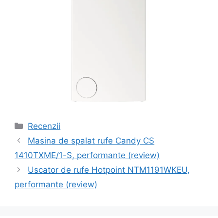
Categorii
Recenzii
Navigare
Masina de spalat rufe Candy CS
în
1410TXME/1-S, performante (review)
articole
Uscator de rufe Hotpoint NTM1191WKEU,
performante (review)