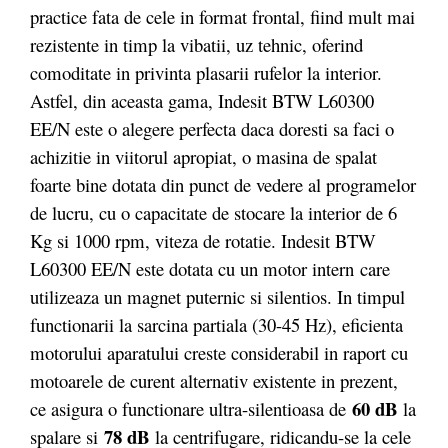
practice fata de cele in format frontal, fiind mult mai
rezistente in timp la vibatii, uz tehnic, oferind
comoditate in privinta plasarii rufelor la interior.
Astfel, din aceasta gama, Indesit BTW L60300
EE/N este o alegere perfecta daca doresti sa faci o
achizitie in viitorul apropiat, o masina de spalat
foarte bine dotata din punct de vedere al programelor
de lucru, cu o capacitate de stocare la interior de 6
Kg si 1000 rpm, viteza de rotatie. Indesit BTW
L60300 EE/N este dotata cu un motor intern care
utilizeaza un magnet puternic si silentios. In timpul
functionarii la sarcina partiala (30-45 Hz), eficienta
motorului aparatului creste considerabil in raport cu
motoarele de curent alternativ existente in prezent,
60 dB
ce asigura o functionare ultra-silentioasa de
la
78 dB
spalare si
la centrifugare, ridicandu-se la cele