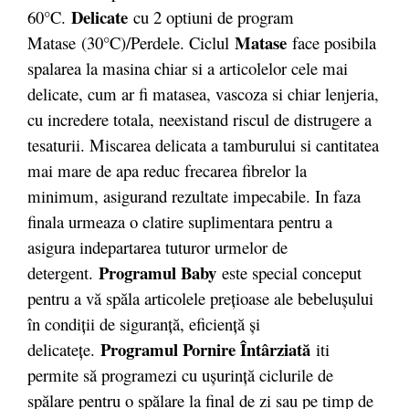
Delicate
60°C.
cu 2 optiuni de program
Matase
Matase (30°C)/Perdele. Ciclul
face posibila
spalarea la masina chiar si a articolelor cele mai
delicate, cum ar fi matasea, vascoza si chiar lenjeria,
cu incredere totala, neexistand riscul de distrugere a
tesaturii. Miscarea delicata a tamburului si cantitatea
mai mare de apa reduc frecarea fibrelor la
minimum, asigurand rezultate impecabile. In faza
finala urmeaza o clatire suplimentara pentru a
asigura indepartarea tuturor urmelor de
Programul Baby
detergent.
este special conceput
pentru a vă spăla articolele prețioase ale bebelușului
în condiții de siguranță, eficiență și
Programul Pornire Întârziată
delicatețe.
iti
permite să programezi cu ușurință ciclurile de
spălare pentru o spălare la final de zi sau pe timp de