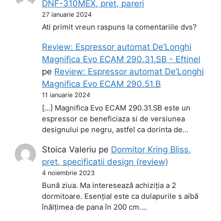
DNF-310MEX, pret, pareri
27 ianuarie 2024
Ati primit vreun raspuns la comentariile dvs?
Review: Espressor automat De’Longhi
Magnifica Evo ECAM 290.31.SB - Eftinel
pe
Review: Espressor automat De’Longhi
Magnifica Evo ECAM 290.51.B
11 ianuarie 2024
[…] Magnifica Evo ECAM 290.31.SB este un
espressor ce beneficiaza si de versiunea
designului pe negru, astfel ca dorinta de…
Stoica Valeriu
pe
Dormitor Kring Bliss,
pret, specificatii design (review)
4 noiembrie 2023
Bună ziua. Ma interesează achiziția a 2
dormitoare. Esențial este ca dulapurile s aibă
înălțimea de pana în 200 cm.…