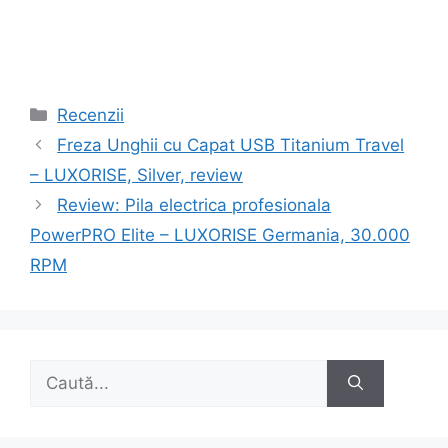
Categorii
Recenzii
Navigare
Freza Unghii cu Capat USB Titanium Travel
în
– LUXORISE, Silver, review
articole
Review: Pila electrica profesionala
PowerPRO Elite – LUXORISE Germania, 30.000
RPM
Caută
după: