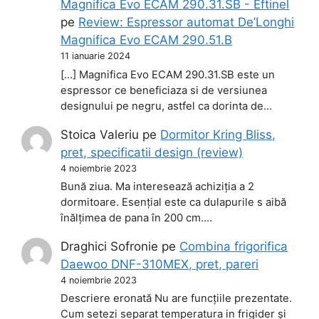
Magnifica Evo ECAM 290.31.SB - Eftinel
pe
Review: Espressor automat De’Longhi
Magnifica Evo ECAM 290.51.B
11 ianuarie 2024
[…] Magnifica Evo ECAM 290.31.SB este un
espressor ce beneficiaza si de versiunea
designului pe negru, astfel ca dorinta de…
Stoica Valeriu
pe
Dormitor Kring Bliss,
pret, specificatii design (review)
4 noiembrie 2023
Bună ziua. Ma interesează achiziția a 2
dormitoare. Esențial este ca dulapurile s aibă
înălțimea de pana în 200 cm.…
Draghici Sofronie
pe
Combina frigorifica
Daewoo DNF-310MEX, pret, pareri
4 noiembrie 2023
Descriere eronată Nu are funcțiile prezentate.
Cum setezi separat temperatura in frigider și