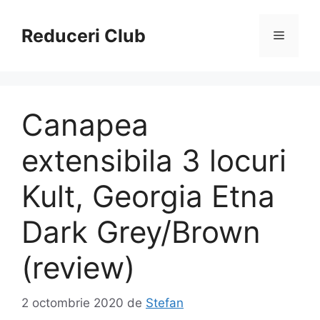
Sari
la
Reduceri Club
Meniu
conținut
Canapea
extensibila 3 locuri
Kult, Georgia Etna
Dark Grey/Brown
(review)
2 octombrie 2020
de
Stefan