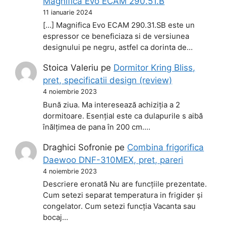
Magnifica Evo ECAM 290.51.B
11 ianuarie 2024
[…] Magnifica Evo ECAM 290.31.SB este un
espressor ce beneficiaza si de versiunea
designului pe negru, astfel ca dorinta de…
Stoica Valeriu
pe
Dormitor Kring Bliss,
pret, specificatii design (review)
4 noiembrie 2023
Bună ziua. Ma interesează achiziția a 2
dormitoare. Esențial este ca dulapurile s aibă
înălțimea de pana în 200 cm.…
Draghici Sofronie
pe
Combina frigorifica
Daewoo DNF-310MEX, pret, pareri
4 noiembrie 2023
Descriere eronată Nu are funcțiile prezentate.
Cum setezi separat temperatura in frigider și
congelator. Cum setezi funcția Vacanta sau
bocaj…