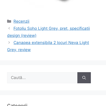
Categorii
Recenzii
Navigare
Fotoliu Soho Light Grey, pret, specificatii
în
design (review)
articole
Canapea extensibila 2 locuri Neva Light
Grey, review
Caută
după:
Categorii