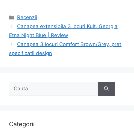
Categorii
Recenzii
Navigare
Canapea extensibila 3 locuri Kult, Georgia
în
Etna Night Blue | Review
articole
Canapea 3 locuri Comfort Brown/Grey, pret,
specificatii design
Caută
după:
Categorii