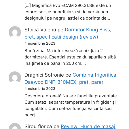
[…] Magnifica Evo ECAM 290.31.SB este un
espressor ce beneficiaza si de versiunea
designului pe negru, astfel ca dorinta de…
Stoica Valeriu
pe
Dormitor Kring Bliss,
pret, specificatii design (review)
4 noiembrie 2023
Bună ziua. Ma interesează achiziția a 2
dormitoare. Esențial este ca dulapurile s aibă
înălțimea de pana în 200 cm.…
Draghici Sofronie
pe
Combina frigorifica
Daewoo DNF-310MEX, pret, pareri
4 noiembrie 2023
Descriere eronată Nu are funcțiile prezentate.
Cum setezi separat temperatura in frigider și
congelator. Cum setezi funcția Vacanta sau
bocaj…
Sirbu florica
pe
Review: Husa de masaj,