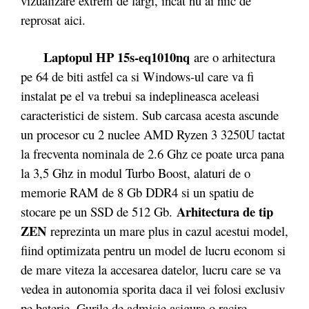
vizualizare extrem de largi, incat nu ai niic de
reprosat aici.
Laptopul HP 15s-eq1010nq
are o arhitectura
pe 64 de biti astfel ca si Windows-ul care va fi
instalat pe el va trebui sa indeplineasca aceleasi
caracteristici de sistem. Sub carcasa acesta ascunde
un procesor cu 2 nuclee AMD Ryzen 3 3250U tactat
la frecventa nominala de 2.6 Ghz ce poate urca pana
la 3,5 Ghz in modul Turbo Boost, alaturi de o
memorie RAM de 8 Gb DDR4 si un spatiu de
Arhitectura de tip
stocare pe un SSD de 512 Gb.
ZEN
reprezinta un mare plus in cazul acestui model,
fiind optimizata pentru un model de lucru econom si
de mare viteza la accesarea datelor, lucru care se va
vedea in autonomia sporita daca il vei folosi exclusiv
pe baterie. Gurile de admisie asigura o racire