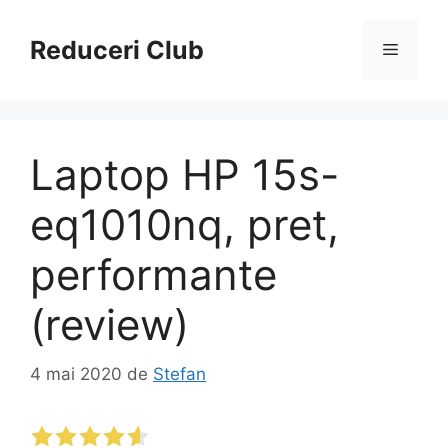
Sari
la
Reduceri Club
Meniu
conținut
Laptop HP 15s-
eq1010nq, pret,
performante
(review)
4 mai 2020
de
Stefan