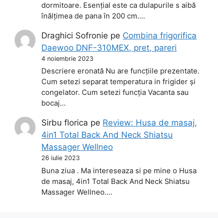
dormitoare. Esențial este ca dulapurile s aibă
înălțimea de pana în 200 cm.…
Draghici Sofronie
pe
Combina frigorifica
Daewoo DNF-310MEX, pret, pareri
4 noiembrie 2023
Descriere eronată Nu are funcțiile prezentate.
Cum setezi separat temperatura in frigider și
congelator. Cum setezi funcția Vacanta sau
bocaj…
Sirbu florica
pe
Review: Husa de masaj,
4in1 Total Back And Neck Shiatsu
Massager Wellneo
26 iulie 2023
Buna ziua . Ma intereseaza si pe mine o Husa
de masaj, 4in1 Total Back And Neck Shiatsu
Massager Wellneo.…