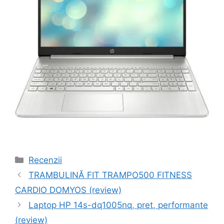
Categorii
Recenzii
Navigare
TRAMBULINĂ FIT TRAMPO500 FITNESS
în
CARDIO DOMYOS (review)
articole
Laptop HP 14s-dq1005nq, pret, performante
(review)