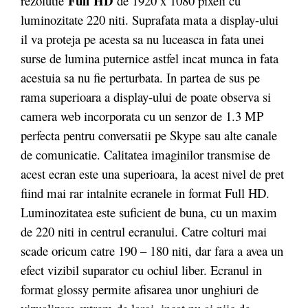
Full
HD
rezolutie
de 1920 x 1080 pixeli cu
luminozitate 220 niti. Suprafata mata a display-ului
il va proteja pe acesta sa nu luceasca in fata unei
surse de lumina puternice astfel incat munca in fata
acestuia sa nu fie perturbata. In partea de sus pe
rama superioara a display-ului de poate observa si
camera web incorporata cu un senzor de 1.3 MP
perfecta pentru conversatii pe Skype sau alte canale
de comunicatie. Calitatea imaginilor transmise de
acest ecran este una superioara, la acest nivel de pret
fiind mai rar intalnite ecranele in format Full HD.
Luminozitatea este suficient de buna, cu un maxim
de 220 niti in centrul ecranului. Catre colturi mai
scade oricum catre 190 – 180 niti, dar fara a avea un
efect vizibil suparator cu ochiul liber. Ecranul in
format glossy permite afisarea unor unghiuri de