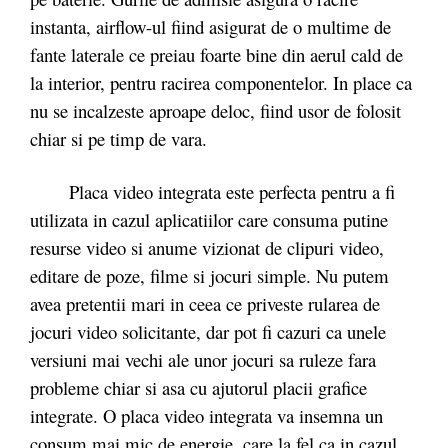
instanta, airflow-ul fiind asigurat de o multime de
fante laterale ce preiau foarte bine din aerul cald de
la interior, pentru racirea componentelor. In place ca
nu se incalzeste aproape deloc, fiind usor de folosit
chiar si pe timp de vara.
Placa video integrata este perfecta pentru a fi
utilizata in cazul aplicatiilor care consuma putine
resurse video si anume vizionat de clipuri video,
editare de poze, filme si jocuri simple. Nu putem
avea pretentii mari in ceea ce priveste rularea de
jocuri video solicitante, dar pot fi cazuri ca unele
versiuni mai vechi ale unor jocuri sa ruleze fara
probleme chiar si asa cu ajutorul placii grafice
integrate. O placa video integrata va insemna un
consum mai mic de energie, care la fel ca in cazul