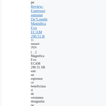
pe
Review:
Espressor
automat
De’Longhi
Magnifica
Evo
ECAM
290.51.B
11
ianuarie
2024
[…]
Magnifica
Evo
ECAM
290.31.SB
este
un
espressor
ce
beneficiaza
si
de
versiunea
designului
pe