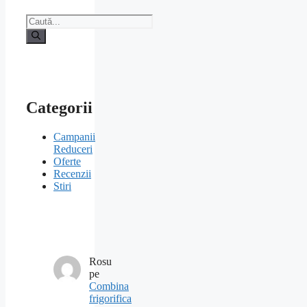
Caută
după:
Categorii
Campanii
Reduceri
Oferte
Recenzii
Stiri
Rosu
pe
Combina
frigorifica