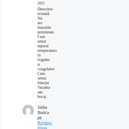
2023
Descriere
eronată
Nu
are
funcțiile
prezentate.
Cum
setezi
separat
temperatura
in
frigider
și
congelator.
Cum
setezi
funcția
Vacanta
sau
bocaj…
Sirbu
florica
pe
Review:
Husa