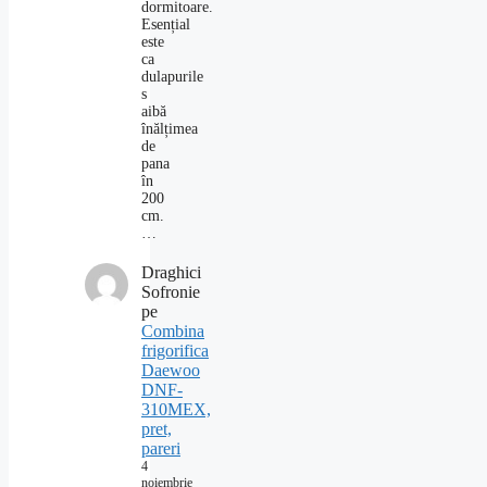
dormitoare.
Esențial
este
ca
dulapurile
s
aibă
înălțimea
de
pana
în
200
cm.
…
Draghici
Sofronie
pe
Combina
frigorifica
Daewoo
DNF-
310MEX,
pret,
pareri
4
noiembrie