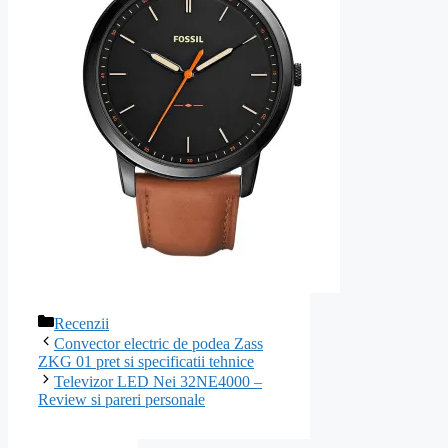
Categorii
Recenzii
Navigare
Convector electric de podea Zass
în
ZKG 01 pret si specificatii tehnice
articole
Televizor LED Nei 32NE4000 –
Review si pareri personale