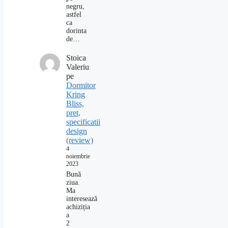
negru,
astfel
ca
dorinta
de…
Stoica
Valeriu
pe
Dormitor
Kring
Bliss,
pret,
specificatii
design
(review)
4
noiembrie
2023
Bună
ziua.
Ma
interesează
achiziția
a
2