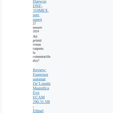
Daewoo
DNF-
310MEX,
pret,
pareri
27
ianuarie
2024
Ati
primit
vreun
raspuns
la
comentariile
dvs?
Review:
Espressor
automat
De’Longhi
Magnifica
Evo
ECAM
290.31.SB
-
Eftinel