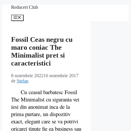
Sari
Reduceri Club
la
conținut
Meniu
Fossil Ceas negru cu
maro coniac The
Minimalist pret si
caracteristici
8 noiembrie 2022
16 noiembrie 2017
de
Stefan
Cu ceasul barbatesc Fossil
The Minimalist cu siguranta vei
iesi din anonimat inca de la
prima purtare, un dispozitiv
exact, elegant care se va potrivi
oricarei tinute fie ea business sau