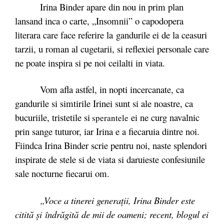
Irina Binder apare din nou in prim plan
lansand inca o carte, „Insomnii” o capodopera
literara care face referire la gandurile ei de la ceasuri
tarzii, u roman al cugetarii, si reflexiei personale care
ne poate inspira si pe noi ceilalti in viata.
Vom afla astfel, in nopti incercanate, ca
gandurile si simtirile Irinei sunt si ale noastre, ca
bucuriile, tristetile si
ei ne curg navalnic
sp
erantele
prin sange tuturor, iar Irina e a fiecaruia dintre noi.
Fiindca Irina Binder scrie pentru noi, naste splendori
inspirate de stele si de viata si daruieste confesiunile
sale nocturne fiecarui om.
„Voce a tinerei generaţii, Irina Binder este
citită şi îndrăgită de mii de oameni; recent, blogul ei