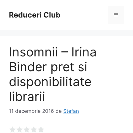
Sari
la
Reduceri Club
Meniu
conținut
Insomnii – Irina
Binder pret si
disponibilitate
librarii
11 decembrie 2016
de
Stefan