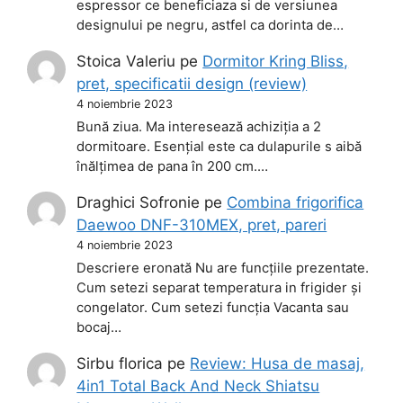
espressor ce beneficiaza si de versiunea
designului pe negru, astfel ca dorinta de…
Stoica Valeriu
pe
Dormitor Kring Bliss,
pret, specificatii design (review)
4 noiembrie 2023
Bună ziua. Ma interesează achiziția a 2
dormitoare. Esențial este ca dulapurile s aibă
înălțimea de pana în 200 cm.…
Draghici Sofronie
pe
Combina frigorifica
Daewoo DNF-310MEX, pret, pareri
4 noiembrie 2023
Descriere eronată Nu are funcțiile prezentate.
Cum setezi separat temperatura in frigider și
congelator. Cum setezi funcția Vacanta sau
bocaj…
Sirbu florica
pe
Review: Husa de masaj,
4in1 Total Back And Neck Shiatsu