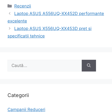
Categorii
Recenzii
Navigare
Laptop ASUS A556UQ-XX452D performante
în
excelente
articole
Laptop ASUS X556UQ-XX453D pret si
specificatii tehnice
Caută
după:
Categorii
Campanii Reduceri